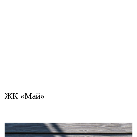
Система «Фасст-КОМ»:
Система Фасст-С
композитные панели
ЖК «Май»