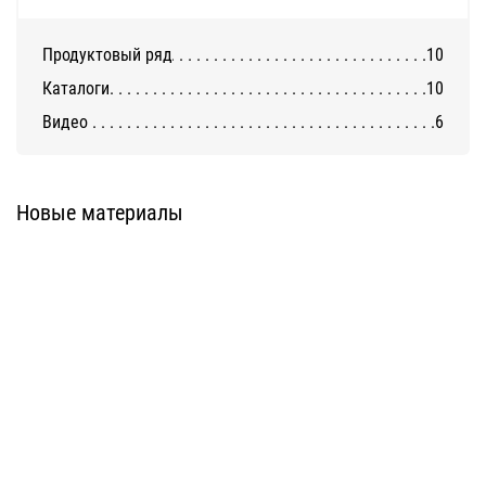
Продуктовый ряд
10
Каталоги
10
Видео
6
Система Фасст-ФС
Система Фасст-Т
Новые материалы
Система Фасст-П
Система Фасст-КТ