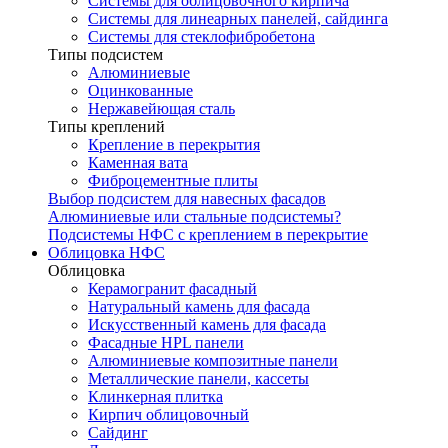
Системы для облицовочного кирпича
Системы для линеарных панелей, сайдинга
Системы для стеклофибробетона
Типы подсистем
Алюминиевые
Оцинкованные
Нержавейющая сталь
Типы креплений
Крепление в перекрытия
Каменная вата
Фиброцементные плиты
Выбор подсистем для навесных фасадов
Алюминиевые или стальные подсистемы?
Подсистемы НФС с креплением в перекрытие
Облицовка НФС
Облицовка
Керамогранит фасадный
Натуральный камень для фасада
Искусственный камень для фасада
Фасадные HPL панели
Алюминиевые композитные панели
Металлические панели, кассеты
Клинкерная плитка
Кирпич облицовочный
Сайдинг