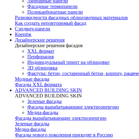
Линеарные панели
Фасадные термопанели
Поликарбонатные панели
Разновидности фасадных облицовочных материалов
Как создать неповторимый фасад
Сэндвич-панели
Крепёж
Дизайнерские решения
Дизайнерские решения фасадов
XXL формат
Перфорация
Индивидуальный принт на облицовке
3D облицовка
Фактура: бетон, состаренный бетон, кирпич, ржавче
Модные фасады
Фасады XXL формата
ADVANCED BUILDING SKIN
ADVANCED BUILDING SKIN
Зеленые фасады
Фасады вырабатывающие электроэнергию
Медиа-фасады
Фасады вырабатывающие электроэнергию
Зеленые фасады
Медиа-фасады
Фасады нового поколения приходят в Россию