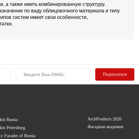
и, а также иметь комбинированную структуру.
значение по виду облицовочного материала и типу
типов систем имеет свои особенности,
атки.
ArchProducts 2020
kin Russia
Фасадная академия
kin Petersburg
есс
Facades of Russia