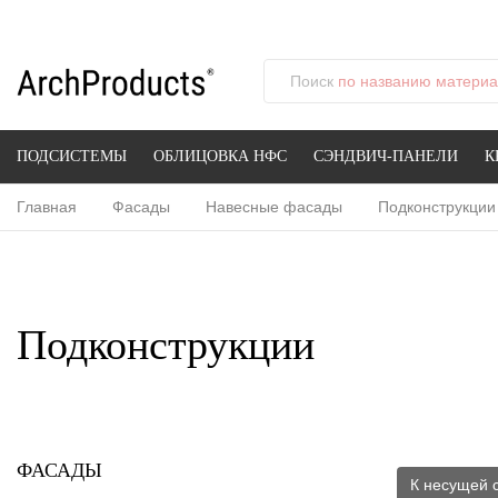
Поиск
по названию материал
ПОДСИСТЕМЫ
ОБЛИЦОВКА НФС
СЭНДВИЧ-ПАНЕЛИ
К
Главная
Фасады
Навесные фасады
Подконструкции
Подконструкции
ФАСАДЫ
К несущей 