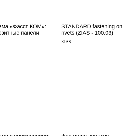
ема «Фасст-КОМ»:
STANDARD fastening on
озитные панели
rivets (ZIAS - 100.03)
Т
ZIAS