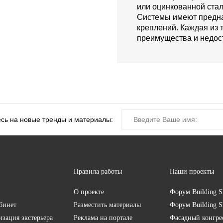
или оцинкованной стал
Системы имеют предна
креплений. Каждая из 
преимущества и недост
сь на новые тренды и материалы:
Правила работы
Наши проекты
О проекте
Форум
Building S
бинет
Разместить материалы
Форум
Building S
изация экстерьера
Реклама на портале
Фасадный конгр