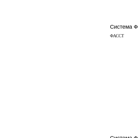
Альтернатива
Система Ф
Системы крепления
Cистемы крепления
терракотовой
алюмо–композитных
ФАССТ
керамики АЛЬТ-
панелей АЛЬТ-
ФАСАД 07
ФАСАД 06
Альтернатива
Альтернатива