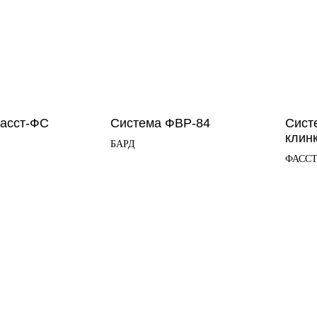
асст-ФС
Система ФВР-84
Сист
клин
БАРД
ФАСС