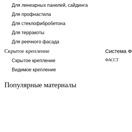
Для линеарных панелей, сайдинга
Для профнастила
Для стеклофибробетона
Для терракоты
Для реечного фасада
Скрытое крепление
Система Ф
Система для
ФАССТ
Скрытое крепление
Система для
облицовки
облицовки
клинкерными
Видимое крепление
фиброцементными
плитками «под
панелями АЛЬТ-
кирпич» АЛЬТ-
ФАСАД 10
ФАСАД 11
Популярные материалы
Альтернатива
Альтернатива
Системы для
Система крепления
облицовки
HPL-панели АЛЬТ-
металлическими
ФАСАД 09
элементами АЛЬТ-
ФАСАД 04
Альтернатива