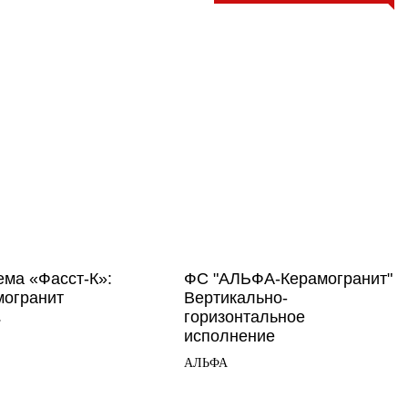
ема «Фасст-К»:
ФС "АЛЬФА-Керамогранит"
могранит
Вертикально-
горизонтальное
Т
исполнение
АЛЬФА