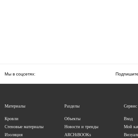
Мы в соцсетях:
Подпишите
Материалы
Разделы
Сервис
Кровли
Объекты
Вход
Стеновые материалы
Новости и тренды
Мой ка
Изоляция
ARCHiBOOKs
Визуал