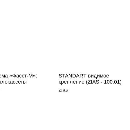
ема «Фасст-М»:
STANDART видимое
ллокассеты
крепление (ZIAS - 100.01)
Т
ZIAS