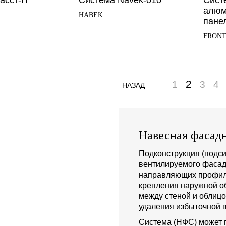
асст-П
Система Navek-010
Сист
алюм
НАВЕК
панел
FRONT
2
1
3
4
НАЗАД
Навесная фасадн
Подконструкция (подси
вентилируемого фасад
направляющих профиле
крепления наружной о
между стеной и облиц
удаления избыточной в
Система (НФС) может 