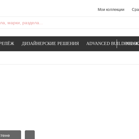
Мои коллекции
Сра
а, марки, раздела...
РЕПЁЖ
ДИЗАЙНЕРСКИЕ РЕШЕНИЯ
ADVANCED BUILDING SK
НОВОС
стене