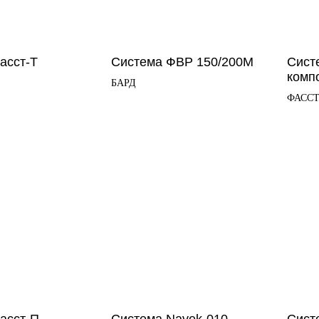
асст-Т
Система ФВР 150/200М
Сист
комп
БАРД
ФАСС