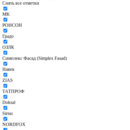
Снять все отметки
MK
РОНСОН
Градо
ОЗЛК
Симплекс Фасад (Simplex Fasad)
Навек
ZIAS
ТАТПРОФ
Doksal
Sirius
NORDFOX