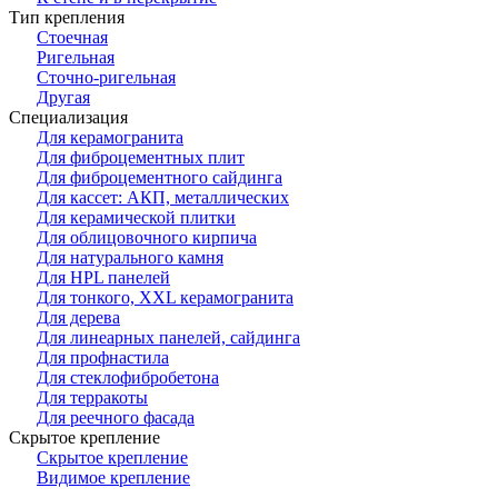
Тип крепления
Стоечная
Ригельная
Сточно-ригельная
Другая
Специализация
Для керамогранита
Для фиброцементных плит
Для фиброцементного сайдинга
Для кассет: АКП, металлических
Для керамической плитки
Для облицовочного кирпича
Для натурального камня
Для HPL панелей
Для тонкого, XXL керамогранита
Для дерева
Для линеарных панелей, сайдинга
Для профнастила
Для стеклофибробетона
Для терракоты
Для реечного фасада
Скрытое крепление
Скрытое крепление
Видимое крепление