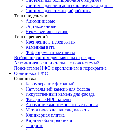
Системы для облицовочного кирпича
Системы для линеарных панелей, сайдинга
Системы для стеклофибробетона
Типы подсистем
Алюминиевые
Оцинкованные
Нержавейющая сталь
Типы креплений
Крепление в перекрытия
Каменная вата
Фиброцементные плиты
Выбор подсистем для навесных фасадов
Алюминиевые или стальные подсистемы?
Подсистемы НФС с креплением в перекрытие
Облицовка НФС
Облицовка
Керамогранит фасадный
Натуральный камень для фасада
Искусственный камень для фасада
Фасадные HPL панели
Алюминиевые композитные панели
Металлические панели, кассеты
Клинкерная плитка
Кирпич облицовочный
Сайдинг