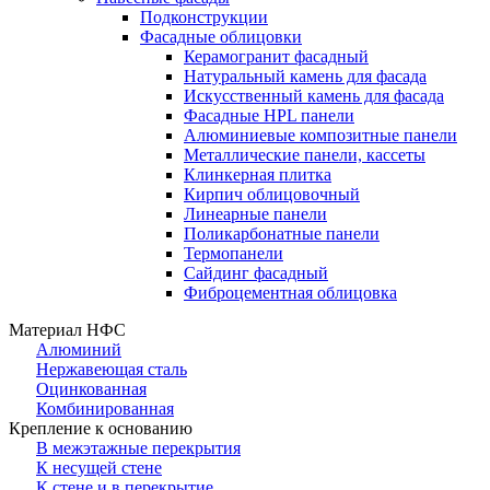
Подконструкции
Фасадные облицовки
Керамогранит фасадный
Натуральный камень для фасада
Искусственный камень для фасада
Фасадные HPL панели
Алюминиевые композитные панели
Металлические панели, кассеты
Клинкерная плитка
Кирпич облицовочный
Линеарные панели
Поликарбонатные панели
Термопанели
Сайдинг фасадный
Фиброцементная облицовка
Материал НФС
Алюминий
Нержавеющая сталь
Оцинкованная
Комбинированная
Крепление к основанию
В межэтажные перекрытия
К несущей стене
К стене и в перекрытие