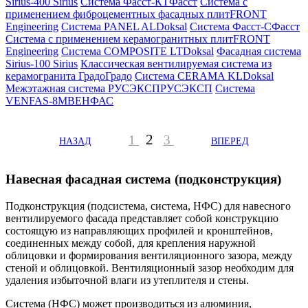
Sirius-400
Sirius
Система Фасст-КТ
Фасст
Система с
применением фиброцементных фасадных плит
FRONT
Engineering
Система PANEL AL
Doksal
Система Фасст-С
Фасст
Система с применением керамогранитных плит
FRONT
Engineering
Система COMPOSITE LT
Doksal
Фасадная система
Sirius-100
Sirius
Классическая вентилируемая система из
керамогранита Градо
Градо
Система CERAMA KL
Doksal
Межэтажная система РУСЭКСП
РУСЭКСП
Система
VENFAS-8М
ВЕНФАС
2
1
3
НАЗАД
ВПЕРЕД
Навесная фасадная система (подконструкция)
Подконструкция (подсистема, система, НФС) для навесного
вентилируемого фасада представляет собой конструкцию
состоящую из направляющих профилей и кронштейнов,
соединенных между собой, для крепления наружной
облицовки и формирования вентиляционного зазора, между
стеной и облицовкой. Вентиляционный зазор необходим для
удаления избыточной влаги из утеплителя и стены.
Система (НФС) может производиться из алюминия,