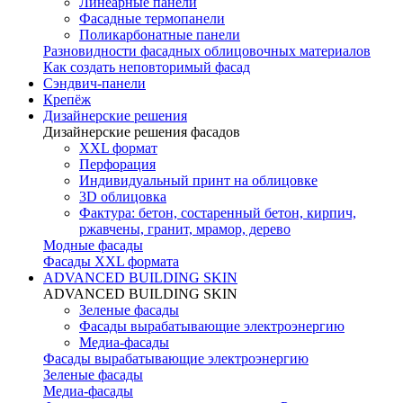
Линеарные панели
Фасадные термопанели
Поликарбонатные панели
Разновидности фасадных облицовочных материалов
Как создать неповторимый фасад
Сэндвич-панели
Крепёж
Дизайнерские решения
Дизайнерские решения фасадов
XXL формат
Перфорация
Индивидуальный принт на облицовке
3D облицовка
Фактура: бетон, состаренный бетон, кирпич,
ржавчены, гранит, мрамор, дерево
Модные фасады
Фасады XXL формата
ADVANCED BUILDING SKIN
ADVANCED BUILDING SKIN
Зеленые фасады
Фасады вырабатывающие электроэнергию
Медиа-фасады
Фасады вырабатывающие электроэнергию
Зеленые фасады
Медиа-фасады