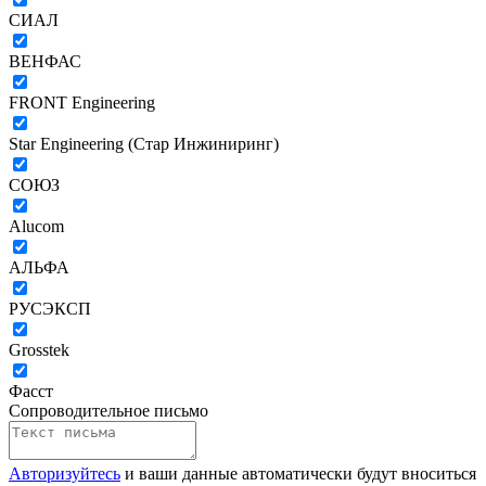
СИАЛ
ВЕНФАС
FRONT Engineering
Star Engineering (Стар Инжиниринг)
СОЮЗ
Alucom
АЛЬФА
РУСЭКСП
Grosstek
Фасст
Сопроводительное письмо
Авторизуйтесь
и ваши данные автоматически будут вноситься