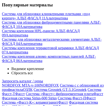
Популярные материалы
Система для облицовки клинкерными плитками «под
кирпич» АЛЬТ-ФАСАД 11
Альтернатива
Система для облицовки фиброцементными панелями АЛЬТ-
ФАСАД 10
Альтернатива
Система крепления HPL-панели АЛЬТ-ФАСАД
09
Альтернатива
Системы для облицовки металлическими элементами АЛЬТ-
ФАСАД 04
Альтернатива
Системы крепления терракотовой керамики АЛЬТ-ФАСАД
07
Альтернатива
Cистемы крепления алюмо–композитных панелей АЛЬТ-
ФАСАД 06
Альтернатива
Видимое крепление
Сбросить все
Запросить каталог / цены
NORDFOX MTA-v-100
NORDFOX
Система с с облицовкой из
профнастила
ОЗЛК
Система Grosstek GT-3.1
Grosstek
Система
Фасст-Т
Фасст
Система «Фасст»: фиброцементная плита
Фасст
Фасадная система Sirius-600
Sirius
Система Фасст-П
Фасст
Система «Фасст-К»: керамогранит
Фасст
Фасадная система