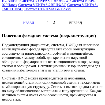
KG
Alucom
Система VENFAS-1
ВЕНФАС
Система Navek-
020
Навек
Система VENFAS-2
ВЕНФАС
Система VENFAS-
1M
ВЕНФАС
Система CERAMA GR
Doksal
2
1
НАЗАД
ВПЕРЕД
Навесная фасадная система (подконструкция)
Подконструкция (подсистема, система, НФС) для навесного
вентилируемого фасада представляет собой конструкцию
состоящую из направляющих профилей и кронштейнов,
соединенных между собой, для крепления наружной
облицовки и формирования вентиляционного зазора, между
стеной и облицовкой. Вентиляционный зазор необходим для
удаления избыточной влаги из утеплителя и стены.
Система (НФС) может производиться из алюминия,
нержавеющей стали или оцинкованной стали, а также иметь
комбинированную структуру. Системы имеют предназначение
по виду облицовочного материала и типу креплений. Каждая
из типов систем имеет свои особенности, преимущества и
недостатки.