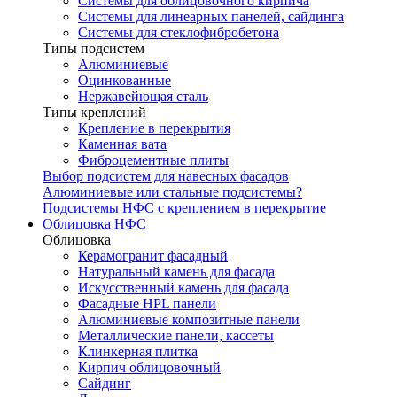
Системы для облицовочного кирпича
Системы для линеарных панелей, сайдинга
Системы для стеклофибробетона
Типы подсистем
Алюминиевые
Оцинкованные
Нержавейющая сталь
Типы креплений
Крепление в перекрытия
Каменная вата
Фиброцементные плиты
Выбор подсистем для навесных фасадов
Алюминиевые или стальные подсистемы?
Подсистемы НФС с креплением в перекрытие
Облицовка НФС
Облицовка
Керамогранит фасадный
Натуральный камень для фасада
Искусственный камень для фасада
Фасадные HPL панели
Алюминиевые композитные панели
Металлические панели, кассеты
Клинкерная плитка
Кирпич облицовочный
Сайдинг