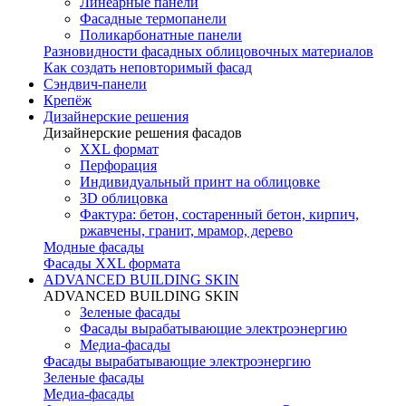
Линеарные панели
Фасадные термопанели
Поликарбонатные панели
Разновидности фасадных облицовочных материалов
Как создать неповторимый фасад
Сэндвич-панели
Крепёж
Дизайнерские решения
Дизайнерские решения фасадов
XXL формат
Перфорация
Индивидуальный принт на облицовке
3D облицовка
Фактура: бетон, состаренный бетон, кирпич,
ржавчены, гранит, мрамор, дерево
Модные фасады
Фасады XXL формата
ADVANCED BUILDING SKIN
ADVANCED BUILDING SKIN
Зеленые фасады
Фасады вырабатывающие электроэнергию
Медиа-фасады
Фасады вырабатывающие электроэнергию
Зеленые фасады
Медиа-фасады