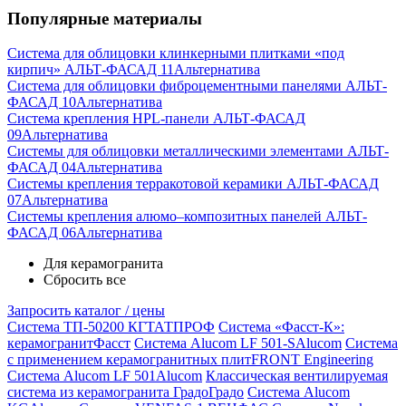
Популярные материалы
Система для облицовки клинкерными плитками «под
кирпич» АЛЬТ-ФАСАД 11
Альтернатива
Система для облицовки фиброцементными панелями АЛЬТ-
ФАСАД 10
Альтернатива
Система крепления HPL-панели АЛЬТ-ФАСАД
09
Альтернатива
Системы для облицовки металлическими элементами АЛЬТ-
ФАСАД 04
Альтернатива
Системы крепления терракотовой керамики АЛЬТ-ФАСАД
07
Альтернатива
Cистемы крепления алюмо–композитных панелей АЛЬТ-
ФАСАД 06
Альтернатива
Для керамогранита
Сбросить все
Запросить каталог / цены
Система ТП-50200 КГ
ТАТПРОФ
Система «Фасст-К»:
керамогранит
Фасст
Система Alucom LF 501-S
Alucom
Система
с применением керамогранитных плит
FRONT Engineering
Система Alucom LF 501
Alucom
Классическая вентилируемая
система из керамогранита Градо
Градо
Система Alucom