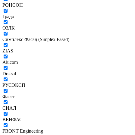
РОНСОН
Градо
ОЗЛК
Симплекс Фасад (Simplex Fasad)
ZIAS
Alucom
Doksal
РУСЭКСП
Фасст
СИАЛ
ВЕНФАС
FRONT Engineering