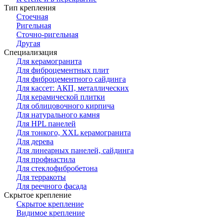
Тип крепления
Стоечная
Ригельная
Сточно-ригельная
Другая
Специализация
Для керамогранита
Для фиброцементных плит
Для фиброцементного сайдинга
Для кассет: АКП, металлических
Для керамической плитки
Для облицовочного кирпича
Для натурального камня
Для HPL панелей
Для тонкого, XXL керамогранита
Для дерева
Для линеарных панелей, сайдинга
Для профнастила
Для стеклофибробетона
Для терракоты
Для реечного фасада
Скрытое крепление
Скрытое крепление
Видимое крепление