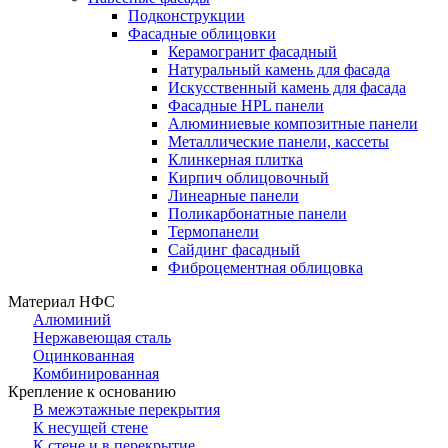
Подконструкции
Фасадные облицовки
Керамогранит фасадный
Натуральный камень для фасада
Искусственный камень для фасада
Фасадные HPL панели
Алюминиевые композитные панели
Металлические панели, кассеты
Клинкерная плитка
Кирпич облицовочный
Линеарные панели
Поликарбонатные панели
Термопанели
Сайдинг фасадный
Фиброцементная облицовка
Материал НФС
Алюминий
Нержавеющая сталь
Оцинкованная
Комбинированная
Крепление к основанию
В межэтажные перекрытия
К несущей стене
К стене и в перекрытие