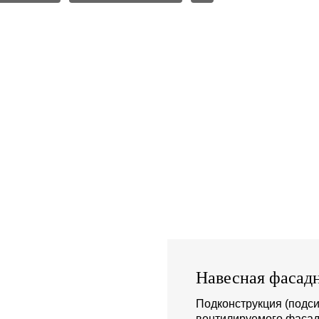
Навесная фасадн
Подконструкция (подси
вентилируемого фасад