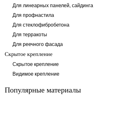
Для линеарных панелей, сайдинга
Для профнастила
Для стеклофибробетона
Для терракоты
Для реечного фасада
Скрытое крепление
Система для
Скрытое крепление
Система для
облицовки
облицовки
клинкерными
Видимое крепление
фиброцементными
плитками «под
панелями АЛЬТ-
кирпич» АЛЬТ-
ФАСАД 10
ФАСАД 11
Популярные материалы
Альтернатива
Альтернатива
Системы для
Система крепления
облицовки
HPL-панели АЛЬТ-
металлическими
ФАСАД 09
элементами АЛЬТ-
ФАСАД 04
Альтернатива