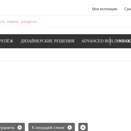
Мои коллекции
Сра
а, марки, раздела...
РЕПЁЖ
ДИЗАЙНЕРСКИЕ РЕШЕНИЯ
ADVANCED BUILDING SK
НОВОС
гранита
К несущей стене