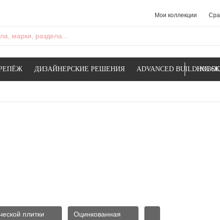
Мои коллекции
Сра
а, марки, раздела...
РЕПЁЖ
ДИЗАЙНЕРСКИЕ РЕШЕНИЯ
ADVANCED BUILDING SK
НОВОС
ческой плитки
Оцинкованная