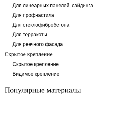
Для линеарных панелей, сайдинга
Для профнастила
Для стеклофибробетона
Для терракоты
Для реечного фасада
Скрытое крепление
Система для
Скрытое крепление
Система для
облицовки
облицовки
клинкерными
Видимое крепление
фиброцементными
плитками «под
панелями АЛЬТ-
кирпич» АЛЬТ-
ФАСАД 10
ФАСАД 11
Популярные материалы
Альтернатива
Альтернатива
Системы для
Система крепления
облицовки
HPL-панели АЛЬТ-
металлическими
ФАСАД 09
элементами АЛЬТ-
ФАСАД 04
Альтернатива