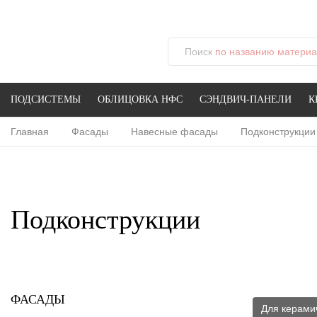
Поиск
по названию материал
ПОДСИСТЕМЫ
ОБЛИЦОВКА НФС
СЭНДВИЧ-ПАНЕЛИ
К
Главная
Фасады
Навесные фасады
Подконструкции
Подконструкции
ФАСАДЫ
Для керами