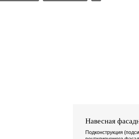
Навесная фасадн
Подконструкция (подси
вентилируемого фасад