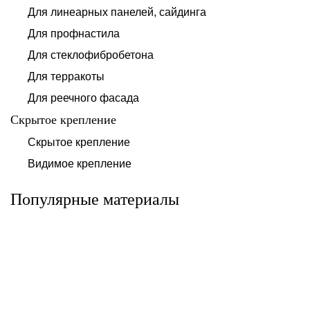
Для линеарных панелей, сайдинга
Для профнастила
Для стеклофибробетона
Для терракоты
Для реечного фасада
Скрытое крепление
Система для
Скрытое крепление
Система для
облицовки
облицовки
клинкерными
Видимое крепление
фиброцементными
плитками «под
панелями АЛЬТ-
кирпич» АЛЬТ-
ФАСАД 10
ФАСАД 11
Популярные материалы
Альтернатива
Альтернатива
Системы для
Система крепления
облицовки
HPL-панели АЛЬТ-
металлическими
ФАСАД 09
элементами АЛЬТ-
ФАСАД 04
Альтернатива