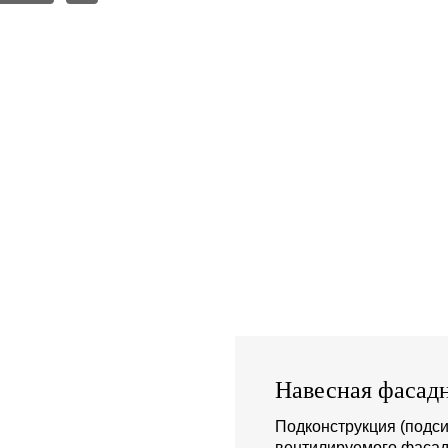
Навесная фасадн
Подконструкция (подси
вентилируемого фасад