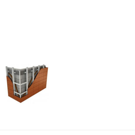
Альтернатива
Системы крепления
Cистемы крепления
терракотовой
алюмо–композитных
керамики АЛЬТ-
панелей АЛЬТ-
ФАСАД 07
ФАСАД 06
Альтернатива
Альтернатива