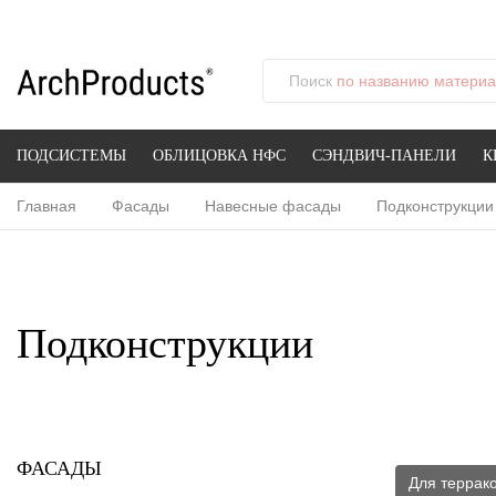
Поиск
по названию материал
ПОДСИСТЕМЫ
ОБЛИЦОВКА НФС
СЭНДВИЧ-ПАНЕЛИ
К
Главная
Фасады
Навесные фасады
Подконструкции
Подконструкции
ФАСАДЫ
Для террак