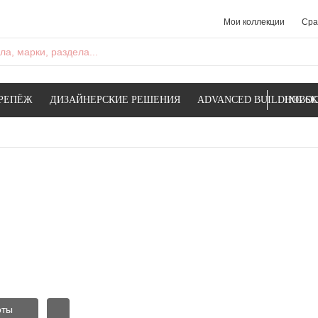
Мои коллекции
Сра
а, марки, раздела...
РЕПЁЖ
ДИЗАЙНЕРСКИЕ РЕШЕНИЯ
ADVANCED BUILDING SK
НОВОС
оты