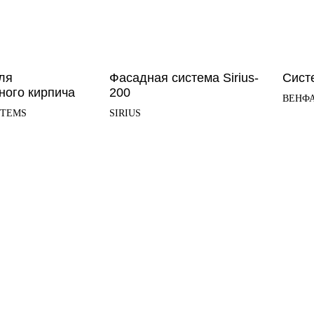
ля
Фасадная система Sirius-
Сист
ного кирпича
200
ВЕНФ
STEMS
SIRIUS