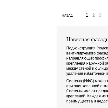
1
2
3
НАЗАД
Навесная фасадн
Подконструкция (подси
вентилируемого фасад
направляющих профиле
крепления наружной о
между стеной и облиц
удаления избыточной в
Система (НФС) может 
или оцинкованной стал
Системы имеют предна
креплений. Каждая из 
преимущества и недост