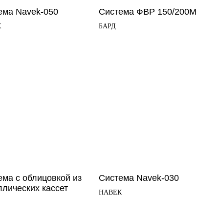
ема Navek-050
Система ФВР 150/200М
К
БАРД
ема с облицовкой из
Система Navek-030
ллических кассет
НАВЕК