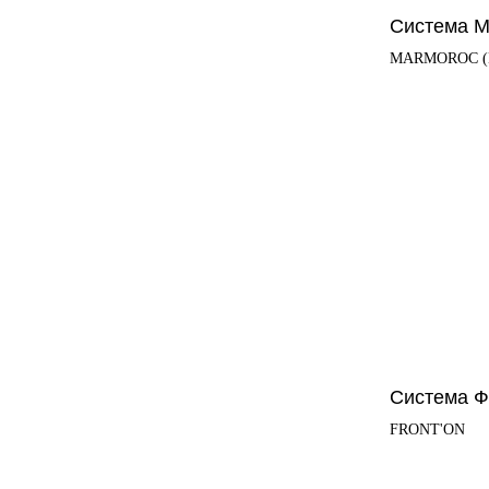
Альтернатива
Система 
MARMOROC 
Системы крепления
Cистемы крепления
терракотовой
алюмо–композитных
керамики АЛЬТ-
панелей АЛЬТ-
ФАСАД 07
ФАСАД 06
Альтернатива
Альтернатива
Система Ф
FRONT'ON