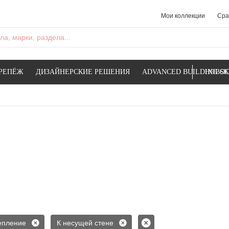
Мои коллекции
Сра
а, марки, раздела...
РЕПЁЖ
ДИЗАЙНЕРСКИЕ РЕШЕНИЯ
ADVANCED BUILDING SK
НОВОС
епление
К несущей стене