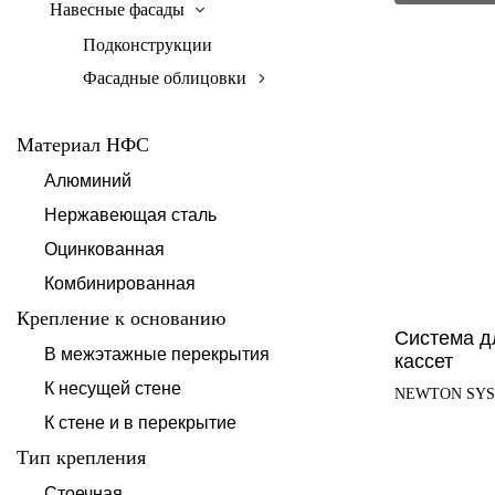
Навесные фасады
Подконструкции
Фасадные облицовки
Материал НФС
Алюминий
Нержавеющая сталь
Оцинкованная
Комбинированная
Крепление к основанию
Система д
В межэтажные перекрытия
кассет
К несущей стене
NEWTON SY
К стене и в перекрытие
Тип крепления
Стоечная