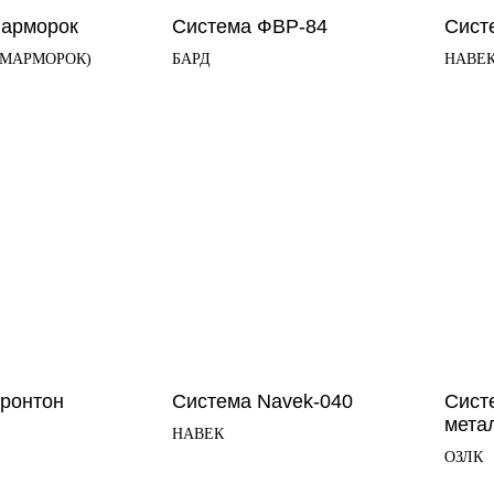
Марморок
Система ФВР-84
Сист
(МАРМОРОК)
БАРД
НАВЕ
ронтон
Система Navek-040
Сист
мета
НАВЕК
ОЗЛК