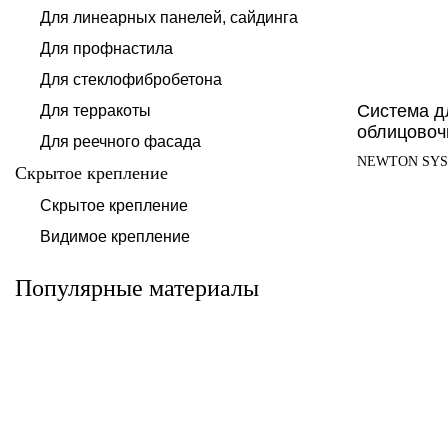
Для линеарных панелей, сайдинга
Для профнастила
Для стеклофибробетона
Система д
Для терракоты
облицовоч
Для реечного фасада
NEWTON SY
Скрытое крепление
Система для
Скрытое крепление
Система для
облицовки
облицовки
клинкерными
Видимое крепление
фиброцементными
плитками «под
панелями АЛЬТ-
кирпич» АЛЬТ-
ФАСАД 10
ФАСАД 11
Популярные материалы
Альтернатива
Альтернатива
Системы для
Система крепления
облицовки
HPL-панели АЛЬТ-
металлическими
ФАСАД 09
элементами АЛЬТ-
ФАСАД 04
Альтернатива