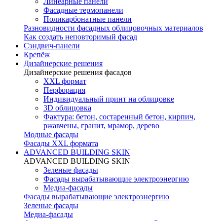
Линеарные панели
Фасадные термопанели
Поликарбонатные панели
Разновидности фасадных облицовочных материалов
Как создать неповторимый фасад
Сэндвич-панели
Крепёж
Дизайнерские решения
Дизайнерские решения фасадов
XXL формат
Перфорация
Индивидуальный принт на облицовке
3D облицовка
Фактура: бетон, состаренный бетон, кирпич,
ржавчены, гранит, мрамор, дерево
Модные фасады
Фасады XXL формата
ADVANCED BUILDING SKIN
ADVANCED BUILDING SKIN
Зеленые фасады
Фасады вырабатывающие электроэнергию
Медиа-фасады
Фасады вырабатывающие электроэнергию
Зеленые фасады
Медиа-фасады