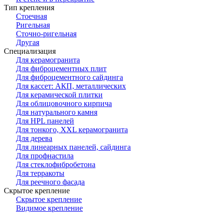
Тип крепления
Стоечная
Ригельная
Сточно-ригельная
Другая
Специализация
Для керамогранита
Для фиброцементных плит
Для фиброцементного сайдинга
Для кассет: АКП, металлических
Для керамической плитки
Для облицовочного кирпича
Для натурального камня
Для HPL панелей
Для тонкого, XXL керамогранита
Для дерева
Для линеарных панелей, сайдинга
Для профнастила
Для стеклофибробетона
Для терракоты
Для реечного фасада
Скрытое крепление
Скрытое крепление
Видимое крепление