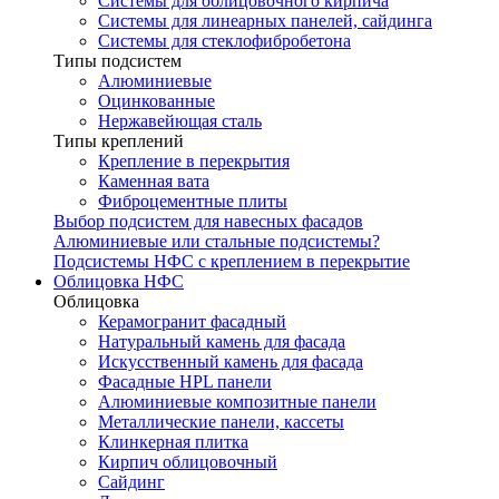
Системы для облицовочного кирпича
Системы для линеарных панелей, сайдинга
Системы для стеклофибробетона
Типы подсистем
Алюминиевые
Оцинкованные
Нержавейющая сталь
Типы креплений
Крепление в перекрытия
Каменная вата
Фиброцементные плиты
Выбор подсистем для навесных фасадов
Алюминиевые или стальные подсистемы?
Подсистемы НФС с креплением в перекрытие
Облицовка НФС
Облицовка
Керамогранит фасадный
Натуральный камень для фасада
Искусственный камень для фасада
Фасадные HPL панели
Алюминиевые композитные панели
Металлические панели, кассеты
Клинкерная плитка
Кирпич облицовочный
Сайдинг