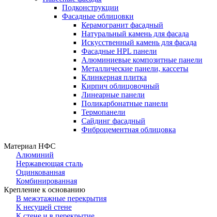
Подконструкции
Фасадные облицовки
Керамогранит фасадный
Натуральный камень для фасада
Искусственный камень для фасада
Фасадные HPL панели
Алюминиевые композитные панели
Металлические панели, кассеты
Клинкерная плитка
Кирпич облицовочный
Линеарные панели
Поликарбонатные панели
Термопанели
Сайдинг фасадный
Фиброцементная облицовка
Материал НФС
Алюминий
Нержавеющая сталь
Оцинкованная
Комбинированная
Крепление к основанию
В межэтажные перекрытия
К несущей стене
К стене и в перекрытие