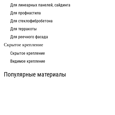
Для линеарных панелей, сайдинга
Для профнастила
Для стеклофибробетона
Для терракоты
Для реечного фасада
Скрытое крепление
Система для
Скрытое крепление
Система для
облицовки
облицовки
клинкерными
Видимое крепление
фиброцементными
плитками «под
панелями АЛЬТ-ФАСАД
кирпич» АЛЬТ-ФАСАД
10
11
Популярные материалы
Альтернатива
Альтернатива
Системы для
Система крепления
облицовки
HPL-панели АЛЬТ-
металлическими
ФАСАД 09
элементами АЛЬТ-
ФАСАД 04
Альтернатива