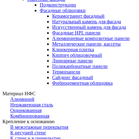
Подконструкции
Фасадные облицовки
Керамогранит фасадный
Натуральный камень для фасада
Искусственный камень для фасада
Фасадные HPL панели
Алюминиевые композитные панели
Металлические панели, кассеты
Клинкерная плитка
Кирпич облицовочный
Линеарные панели
Поликарбонатные панели
Термопанели
Сайдинг фасадный
Фиброцементная облицовка
Материал НФС
Алюминий
Нержавеющая сталь
Оцинкованная
Комбинированная
Крепление к основанию
В межэтажные перекрытия
К несущей стене
К стене и в перекрытие