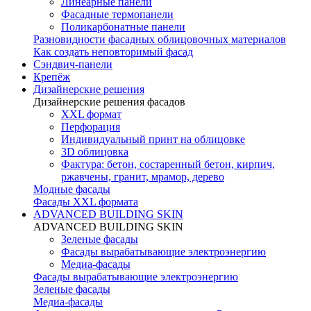
Линеарные панели
Фасадные термопанели
Поликарбонатные панели
Разновидности фасадных облицовочных материалов
Как создать неповторимый фасад
Сэндвич-панели
Крепёж
Дизайнерские решения
Дизайнерские решения фасадов
XXL формат
Перфорация
Индивидуальный принт на облицовке
3D облицовка
Фактура: бетон, состаренный бетон, кирпич,
ржавчены, гранит, мрамор, дерево
Модные фасады
Фасады XXL формата
ADVANCED BUILDING SKIN
ADVANCED BUILDING SKIN
Зеленые фасады
Фасады вырабатывающие электроэнергию
Медиа-фасады
Фасады вырабатывающие электроэнергию
Зеленые фасады
Медиа-фасады