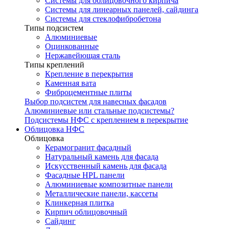
Системы для облицовочного кирпича
Системы для линеарных панелей, сайдинга
Системы для стеклофибробетона
Типы подсистем
Алюминиевые
Оцинкованные
Нержавейющая сталь
Типы креплений
Крепление в перекрытия
Каменная вата
Фиброцементные плиты
Выбор подсистем для навесных фасадов
Алюминиевые или стальные подсистемы?
Подсистемы НФС с креплением в перекрытие
Облицовка НФС
Облицовка
Керамогранит фасадный
Натуральный камень для фасада
Искусственный камень для фасада
Фасадные HPL панели
Алюминиевые композитные панели
Металлические панели, кассеты
Клинкерная плитка
Кирпич облицовочный
Сайдинг