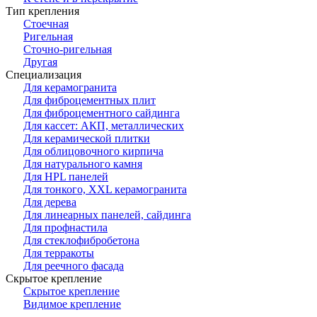
Тип крепления
Стоечная
Ригельная
Сточно-ригельная
Другая
Специализация
Для керамогранита
Для фиброцементных плит
Для фиброцементного сайдинга
Для кассет: АКП, металлических
Для керамической плитки
Для облицовочного кирпича
Для натурального камня
Для HPL панелей
Для тонкого, XXL керамогранита
Для дерева
Для линеарных панелей, сайдинга
Для профнастила
Для стеклофибробетона
Для терракоты
Для реечного фасада
Скрытое крепление
Скрытое крепление
Видимое крепление