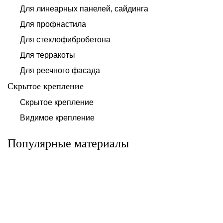
Для линеарных панелей, сайдинга
Для профнастила
Для стеклофибробетона
Для терракоты
Для реечного фасада
Скрытое крепление
Система для
Скрытое крепление
Система для
облицовки
облицовки
клинкерными
Видимое крепление
фиброцементными
плитками «под
панелями АЛЬТ-
кирпич» АЛЬТ-
ФАСАД 10
ФАСАД 11
Популярные материалы
Альтернатива
Альтернатива
Системы для
Система крепления
облицовки
HPL-панели АЛЬТ-
металлическими
ФАСАД 09
элементами АЛЬТ-
ФАСАД 04
Альтернатива