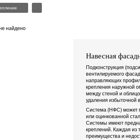
епление
не найдено
Навесная фасадн
Подконструкция (подси
вентилируемого фасад
направляющих профиле
крепления наружной о
между стеной и облиц
удаления избыточной в
Система (НФС) может 
или оцинкованной стал
Системы имеют предна
креплений. Каждая из 
преимущества и недост