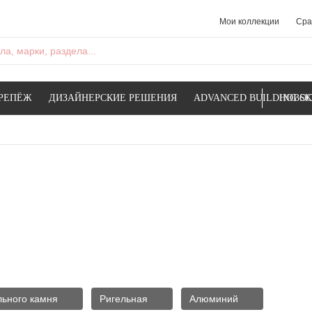
Мои коллекции
Сра
а, марки, раздела...
РЕПЁЖ
ДИЗАЙНЕРСКИЕ РЕШЕНИЯ
ADVANCED BUILDING SK
НОВОС
льного камня
Ригельная
Алюминий