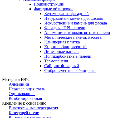
Подконструкции
Фасадные облицовки
Керамогранит фасадный
Натуральный камень для фасада
Искусственный камень для фасада
Фасадные HPL панели
Алюминиевые композитные панели
Металлические панели, кассеты
Клинкерная плитка
Кирпич облицовочный
Линеарные панели
Поликарбонатные панели
Термопанели
Сайдинг фасадный
Фиброцементная облицовка
Материал НФС
Алюминий
Нержавеющая сталь
Оцинкованная
Комбинированная
Крепление к основанию
В межэтажные перекрытия
К несущей стене
К стене и в перекрытие