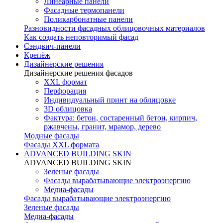
Линеарные панели
Фасадные термопанели
Поликарбонатные панели
Разновидности фасадных облицовочных материалов
Как создать неповторимый фасад
Сэндвич-панели
Крепёж
Дизайнерские решения
Дизайнерские решения фасадов
XXL формат
Перфорация
Индивидуальный принт на облицовке
3D облицовка
Фактура: бетон, состаренный бетон, кирпич,
ржавчены, гранит, мрамор, дерево
Модные фасады
Фасады XXL формата
ADVANCED BUILDING SKIN
ADVANCED BUILDING SKIN
Зеленые фасады
Фасады вырабатывающие электроэнергию
Медиа-фасады
Фасады вырабатывающие электроэнергию
Зеленые фасады
Медиа-фасады