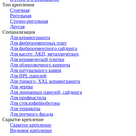
Тип крепления
Стоечная
Ригельная
Сточно-ригельная
Другая
Специализация
Для керамогранита
Для фиброцементных плит
Для фиброцементного сайдинга
Для кассет: АКП, металлических
Для керамической плитки
Для облицовочного кирпича
Для натурального камня
Для HPL панелей
Для тонкого, XXL керамогранита
Для дерева
Для линеарных панелей, сайдинга
Для профнастила
Для стеклофибробетона
Для терракоты
Для реечного фасада
Скрытое крепление
Скрытое крепление
Видимое крепление