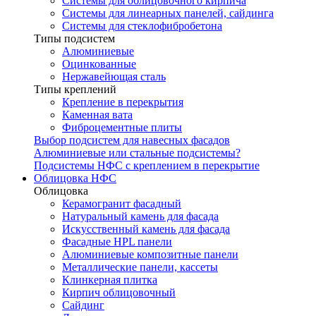
Системы для облицовочного кирпича
Системы для линеарных панелей, сайдинга
Системы для стеклофибробетона
Типы подсистем
Алюминиевые
Оцинкованные
Нержавейющая сталь
Типы креплений
Крепление в перекрытия
Каменная вата
Фиброцементные плиты
Выбор подсистем для навесных фасадов
Алюминиевые или стальные подсистемы?
Подсистемы НФС с креплением в перекрытие
Облицовка НФС
Облицовка
Керамогранит фасадный
Натуральный камень для фасада
Искусственный камень для фасада
Фасадные HPL панели
Алюминиевые композитные панели
Металлические панели, кассеты
Клинкерная плитка
Кирпич облицовочный
Сайдинг