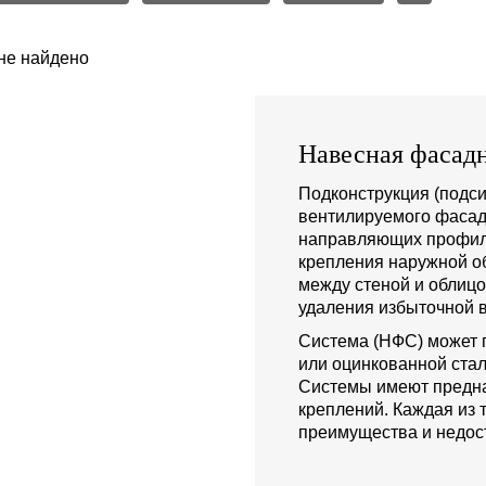
не найдено
Навесная фасадн
Подконструкция (подси
вентилируемого фасад
направляющих профиле
крепления наружной о
между стеной и облиц
удаления избыточной в
Система (НФС) может 
или оцинкованной стал
Системы имеют предна
креплений. Каждая из 
преимущества и недост