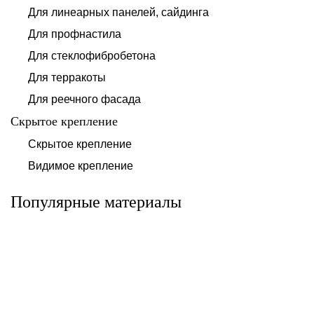
Для линеарных панелей, сайдинга
Для профнастила
Для стеклофибробетона
Для терракоты
Для реечного фасада
Скрытое крепление
Система для
Скрытое крепление
Система для
облицовки
облицовки
клинкерными
Видимое крепление
фиброцементными
плитками «под
панелями АЛЬТ-
кирпич» АЛЬТ-
ФАСАД 10
ФАСАД 11
Популярные материалы
Альтернатива
Альтернатива
Системы для
Система крепления
облицовки
HPL-панели АЛЬТ-
металлическими
ФАСАД 09
элементами АЛЬТ-
ФАСАД 04
Альтернатива