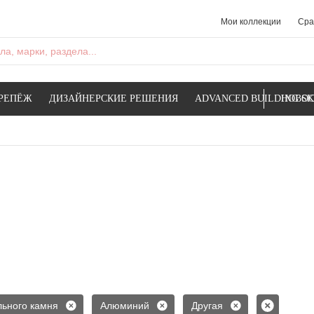
Мои коллекции
Сра
а, марки, раздела...
РЕПЁЖ
ДИЗАЙНЕРСКИЕ РЕШЕНИЯ
ADVANCED BUILDING SK
НОВОС
льного камня
Алюминий
Другая