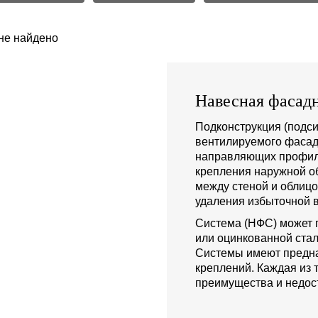
не найдено
Навесная фасадн
Подконструкция (подси
вентилируемого фасад
направляющих профиле
крепления наружной о
между стеной и облиц
удаления избыточной в
Система (НФС) может 
или оцинкованной стал
Системы имеют предна
креплений. Каждая из 
преимущества и недост