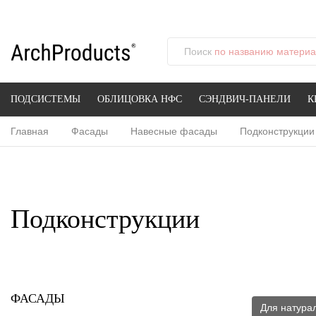
Поиск
по названию материал
ПОДСИСТЕМЫ
ОБЛИЦОВКА НФС
СЭНДВИЧ-ПАНЕЛИ
К
Главная
Фасады
Навесные фасады
Подконструкции
Подконструкции
ФАСАДЫ
Для натура