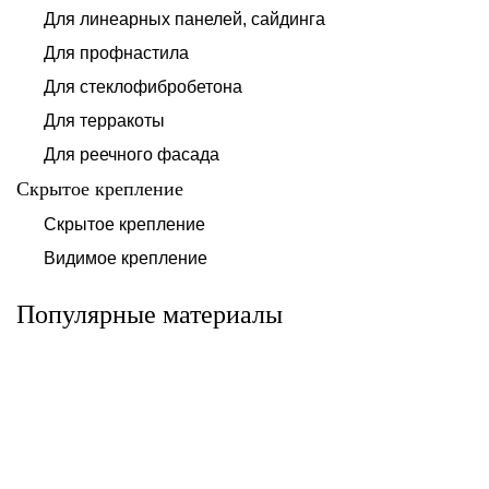
Для линеарных панелей, сайдинга
Для профнастила
Для стеклофибробетона
Для терракоты
Для реечного фасада
Скрытое крепление
Система для
Скрытое крепление
Система для
облицовки
облицовки
клинкерными
Видимое крепление
фиброцементными
плитками «под
панелями АЛЬТ-
кирпич» АЛЬТ-
ФАСАД 10
ФАСАД 11
Популярные материалы
Альтернатива
Альтернатива
Системы для
Система крепления
облицовки
HPL-панели АЛЬТ-
металлическими
ФАСАД 09
элементами АЛЬТ-
ФАСАД 04
Альтернатива