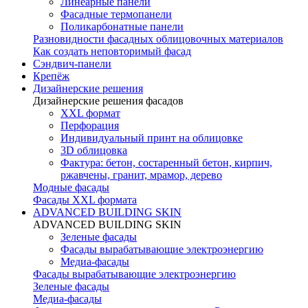
Линеарные панели
Фасадные термопанели
Поликарбонатные панели
Разновидности фасадных облицовочных материалов
Как создать неповторимый фасад
Сэндвич-панели
Крепёж
Дизайнерские решения
Дизайнерские решения фасадов
XXL формат
Перфорация
Индивидуальный принт на облицовке
3D облицовка
Фактура: бетон, состаренный бетон, кирпич,
ржавчены, гранит, мрамор, дерево
Модные фасады
Фасады XXL формата
ADVANCED BUILDING SKIN
ADVANCED BUILDING SKIN
Зеленые фасады
Фасады вырабатывающие электроэнергию
Медиа-фасады
Фасады вырабатывающие электроэнергию
Зеленые фасады
Медиа-фасады