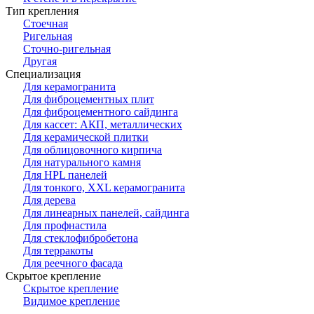
Тип крепления
Стоечная
Ригельная
Сточно-ригельная
Другая
Специализация
Для керамогранита
Для фиброцементных плит
Для фиброцементного сайдинга
Для кассет: АКП, металлических
Для керамической плитки
Для облицовочного кирпича
Для натурального камня
Для HPL панелей
Для тонкого, XXL керамогранита
Для дерева
Для линеарных панелей, сайдинга
Для профнастила
Для стеклофибробетона
Для терракоты
Для реечного фасада
Скрытое крепление
Скрытое крепление
Видимое крепление