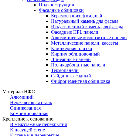
Подконструкции
Фасадные облицовки
Керамогранит фасадный
Натуральный камень для фасада
Искусственный камень для фасада
Фасадные HPL панели
Алюминиевые композитные панели
Металлические панели, кассеты
Клинкерная плитка
Кирпич облицовочный
Линеарные панели
Поликарбонатные панели
Термопанели
Сайдинг фасадный
Фиброцементная облицовка
Материал НФС
Алюминий
Нержавеющая сталь
Оцинкованная
Комбинированная
Крепление к основанию
В межэтажные перекрытия
К несущей стене
К стене и в перекрытие