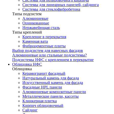
Системы для облицовочного кирпича
Системы для линеарных панелей, сайдинга
Системы для стеклофибробетона
Типы подсистем
Алюминиевые
Оцинкованные
Нержавейющая сталь
Типы креплений
Крепление в перекрытия
Каменная вата
Фиброцементные плиты
Выбор подсистем для навесных фасадов
Алюминиевые или стальные подсистемы?
Подсистемы НФС с креплением в перекрытие
Облицовка НФС
Облицовка
Керамогранит фасадный
Натуральный камень для фасада
Искусственный камень для фасада
Фасадные HPL панели
Алюминиевые композитные панели
Металлические панели, кассеты
Клинкерная плитка
Кирпич облицовочный
Сайдинг