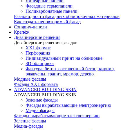
Линеарные панели
Фасадные термопанели
Поликарбонатные панели
Разновидности фасадных облицовочных материалов
Как создать неповторимый фасад
Сэндвич-панели
Крепёж
Дизайнерские решения
Дизайнерские решения фасадов
XXL формат
Перфорация
Индивидуальный принт на облицовке
3D облицовка
Фактура: бетон, состаренный бетон, кирпич,
ржавчены, гранит, мрамор, дерево
Модные фасады
Фасады XXL формата
ADVANCED BUILDING SKIN
ADVANCED BUILDING SKIN
Зеленые фасады
Фасады вырабатывающие электроэнергию
Медиа-фасады
Фасады вырабатывающие электроэнергию
Зеленые фасады
Медиа-фасады