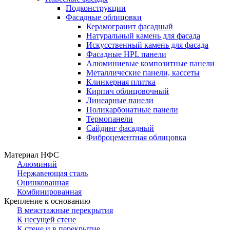
Подконструкции
Фасадные облицовки
Керамогранит фасадный
Натуральный камень для фасада
Искусственный камень для фасада
Фасадные HPL панели
Алюминиевые композитные панели
Металлические панели, кассеты
Клинкерная плитка
Кирпич облицовочный
Линеарные панели
Поликарбонатные панели
Термопанели
Сайдинг фасадный
Фиброцементная облицовка
Материал НФС
Алюминий
Нержавеющая сталь
Оцинкованная
Комбинированная
Крепление к основанию
В межэтажные перекрытия
К несущей стене
К стене и в перекрытие