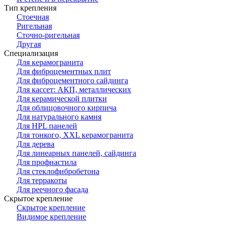
Тип крепления
Стоечная
Ригельная
Сточно-ригельная
Другая
Специализация
Для керамогранита
Для фиброцементных плит
Для фиброцементного сайдинга
Для кассет: АКП, металлических
Для керамической плитки
Для облицовочного кирпича
Для натурального камня
Для HPL панелей
Для тонкого, XXL керамогранита
Для дерева
Для линеарных панелей, сайдинга
Для профнастила
Для стеклофибробетона
Для терракоты
Для реечного фасада
Скрытое крепление
Скрытое крепление
Видимое крепление