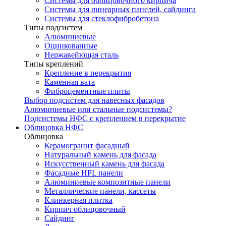
Системы для облицовочного кирпича
Системы для линеарных панелей, сайдинга
Системы для стеклофибробетона
Типы подсистем
Алюминиевые
Оцинкованные
Нержавейющая сталь
Типы креплений
Крепление в перекрытия
Каменная вата
Фиброцементные плиты
Выбор подсистем для навесных фасадов
Алюминиевые или стальные подсистемы?
Подсистемы НФС с креплением в перекрытие
Облицовка НФС
Облицовка
Керамогранит фасадный
Натуральный камень для фасада
Искусственный камень для фасада
Фасадные HPL панели
Алюминиевые композитные панели
Металлические панели, кассеты
Клинкерная плитка
Кирпич облицовочный
Сайдинг