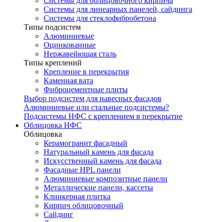
Системы для облицовочного кирпича
Системы для линеарных панелей, сайдинга
Системы для стеклофибробетона
Типы подсистем
Алюминиевые
Оцинкованные
Нержавейющая сталь
Типы креплений
Крепление в перекрытия
Каменная вата
Фиброцементные плиты
Выбор подсистем для навесных фасадов
Алюминиевые или стальные подсистемы?
Подсистемы НФС с креплением в перекрытие
Облицовка НФС
Облицовка
Керамогранит фасадный
Натуральный камень для фасада
Искусственный камень для фасада
Фасадные HPL панели
Алюминиевые композитные панели
Металлические панели, кассеты
Клинкерная плитка
Кирпич облицовочный
Сайдинг