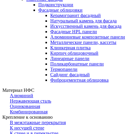
Подконструкции
Фасадные облицовки
Керамогранит фасадный
Натуральный камень для фасада
Искусственный камень для фасада
Фасадные HPL панели
Алюминиевые композитные панели
Металлические панели, кассеты
Клинкерная плитка
Кирпич облицовочный
Линеарные панели
Поликарбонатные панели
Термопанели
Сайдинг фасадный
Фиброцементная облицовка
Материал НФС
Алюминий
Нержавеющая сталь
Оцинкованная
Комбинированная
Крепление к основанию
В межэтажные перекрытия
К несущей стене
К стене и в перекрытие