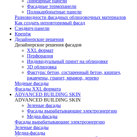
Линеарные панели
Фасадные термопанели
Поликарбонатные панели
Разновидности фасадных облицовочных материалов
Как создать неповторимый фасад
Сэндвич-панели
Крепёж
Дизайнерские решения
Дизайнерские решения фасадов
XXL формат
Перфорация
Индивидуальный принт на облицовке
3D облицовка
Фактура: бетон, состаренный бетон, кирпич,
ржавчены, гранит, мрамор, дерево
Модные фасады
Фасады XXL формата
ADVANCED BUILDING SKIN
ADVANCED BUILDING SKIN
Зеленые фасады
Фасады вырабатывающие электроэнергию
Медиа-фасады
Фасады вырабатывающие электроэнергию
Зеленые фасады
Медиа-фасады