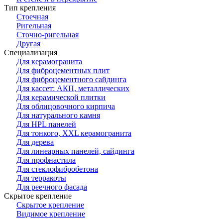
Тип крепления
Стоечная
Ригельная
Сточно-ригельная
Другая
Специализация
Для керамогранита
Для фиброцементных плит
Для фиброцементного сайдинга
Для кассет: АКП, металлических
Для керамической плитки
Для облицовочного кирпича
Для натурального камня
Для HPL панелей
Для тонкого, XXL керамогранита
Для дерева
Для линеарных панелей, сайдинга
Для профнастила
Для стеклофибробетона
Для терракоты
Для реечного фасада
Скрытое крепление
Скрытое крепление
Видимое крепление