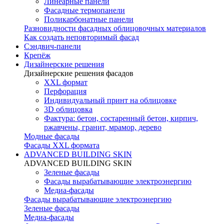
Линеарные панели
Фасадные термопанели
Поликарбонатные панели
Разновидности фасадных облицовочных материалов
Как создать неповторимый фасад
Сэндвич-панели
Крепёж
Дизайнерские решения
Дизайнерские решения фасадов
XXL формат
Перфорация
Индивидуальный принт на облицовке
3D облицовка
Фактура: бетон, состаренный бетон, кирпич,
ржавчены, гранит, мрамор, дерево
Модные фасады
Фасады XXL формата
ADVANCED BUILDING SKIN
ADVANCED BUILDING SKIN
Зеленые фасады
Фасады вырабатывающие электроэнергию
Медиа-фасады
Фасады вырабатывающие электроэнергию
Зеленые фасады
Медиа-фасады