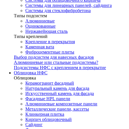
Системы для облицовочного кирпича
Системы для линеарных панелей, сайдинга
Системы для стеклофибробетона
Типы подсистем
Алюминиевые
Оцинкованные
Нержавейющая сталь
Типы креплений
Крепление в перекрытия
Каменная вата
Фиброцементные плиты
Выбор подсистем для навесных фасадов
Алюминиевые или стальные подсистемы?
Подсистемы НФС с креплением в перекрытие
Облицовка НФС
Облицовка
Керамогранит фасадный
Натуральный камень для фасада
Искусственный камень для фасада
Фасадные HPL панели
Алюминиевые композитные панели
Металлические панели, кассеты
Клинкерная плитка
Кирпич облицовочный
Сайдинг