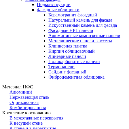
Подконструкции
Фасадные облицовки
Керамогранит фасадный
Натуральный камень для фасада
Искусственный камень для фасада
Фасадные HPL панели
Алюминиевые композитные панели
Металлические панели, кассеты
Клинкерная плитка
Кирпич облицовочный
Линеарные панели
Поликарбонатные панели
Термопанели
Сайдинг фасадный
Фиброцементная облицовка
Материал НФС
Алюминий
Нержавеющая сталь
Оцинкованная
Комбинированная
Крепление к основанию
В межэтажные перекрытия
К несущей стене
К стене и в перекрытие