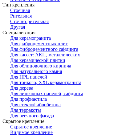
Тип крепления
Стоечная
Ригельная
Сточно-ригельная
Другая
Специализация
Для керамогранита
Для фиброцементных плит
Для фиброцементного сайдинга
Для кассет: АКП, металлических
Для керамической плитки
Для облицовочного кирпича
Для натурального камня
Для HPL панелей
Для тонкого, XXL керамогранита
Для дерева
Для линеарных панелей, сайдинга
Для профнастила
Для стеклофибробетона
Для терракоты
Для реечного фасада
Скрытое крепление
Скрытое крепление
Видимое крепление