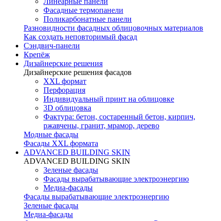
Линеарные панели
Фасадные термопанели
Поликарбонатные панели
Разновидности фасадных облицовочных материалов
Как создать неповторимый фасад
Сэндвич-панели
Крепёж
Дизайнерские решения
Дизайнерские решения фасадов
XXL формат
Перфорация
Индивидуальный принт на облицовке
3D облицовка
Фактура: бетон, состаренный бетон, кирпич,
ржавчены, гранит, мрамор, дерево
Модные фасады
Фасады XXL формата
ADVANCED BUILDING SKIN
ADVANCED BUILDING SKIN
Зеленые фасады
Фасады вырабатывающие электроэнергию
Медиа-фасады
Фасады вырабатывающие электроэнергию
Зеленые фасады
Медиа-фасады