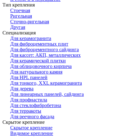
Тип крепления
Стоечная
Ригельная
Сточно-ригельная
Другая
Специализация
Для керамогранита
Для фиброцементных плит
Для фиброцементного сайдинга
Для кассет: АКП, металлических
Для керамической плитки
Для облицовочного кирпича
Для натурального камня
Для HPL панелей
Для тонкого, XXL керамогранита
Для дерева
Для линеарных панелей, сайдинга
Для профнастила
Для стеклофибробетона
Для терракоты
Для реечного фасада
Скрытое крепление
Скрытое крепление
Видимое крепление