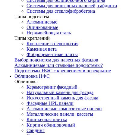
Системы для облицовочного кирпича
Системы для линеарных панелей, сайдинга
Системы для стеклофибробетона
Типы подсистем
Алюминиевые
Оцинкованные
Нержавейющая сталь
Типы креплений
Крепление в перекрытия
Каменная вата
Фиброцементные плиты
Выбор подсистем для навесных фасадов
Алюминиевые или стальные подсистемы?
Подсистемы НФС с креплением в перекрытие
Облицовка НФС
Облицовка
Керамогранит фасадный
Натуральный камень для фасада
Искусственный камень для фасада
Фасадные HPL панели
Алюминиевые композитные панели
Металлические панели, кассеты
Клинкерная плитка
Кирпич облицовочный
Сайдинг