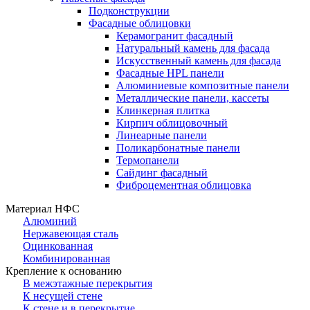
Подконструкции
Фасадные облицовки
Керамогранит фасадный
Натуральный камень для фасада
Искусственный камень для фасада
Фасадные HPL панели
Алюминиевые композитные панели
Металлические панели, кассеты
Клинкерная плитка
Кирпич облицовочный
Линеарные панели
Поликарбонатные панели
Термопанели
Сайдинг фасадный
Фиброцементная облицовка
Материал НФС
Алюминий
Нержавеющая сталь
Оцинкованная
Комбинированная
Крепление к основанию
В межэтажные перекрытия
К несущей стене
К стене и в перекрытие