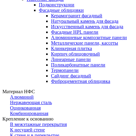
Подконструкции
Фасадные облицовки
Керамогранит фасадный
Натуральный камень для фасада
Искусственный камень для фасада
Фасадные HPL панели
Алюминиевые композитные панели
Металлические панели, кассеты
Клинкерная плитка
Кирпич облицовочный
Линеарные панели
Поликарбонатные панели
Термопанели
Сайдинг фасадный
Фиброцементная облицовка
Материал НФС
Алюминий
Нержавеющая сталь
Оцинкованная
Комбинированная
Крепление к основанию
В межэтажные перекрытия
К несущей стене
К стене и в перекрытие