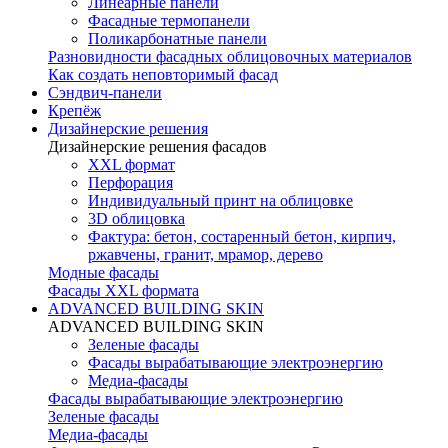
Линеарные панели
Фасадные термопанели
Поликарбонатные панели
Разновидности фасадных облицовочных материалов
Как создать неповторимый фасад
Сэндвич-панели
Крепёж
Дизайнерские решения
Дизайнерские решения фасадов
XXL формат
Перфорация
Индивидуальный принт на облицовке
3D облицовка
Фактура: бетон, состаренный бетон, кирпич,
ржавчены, гранит, мрамор, дерево
Модные фасады
Фасады XXL формата
ADVANCED BUILDING SKIN
ADVANCED BUILDING SKIN
Зеленые фасады
Фасады вырабатывающие электроэнергию
Медиа-фасады
Фасады вырабатывающие электроэнергию
Зеленые фасады
Медиа-фасады