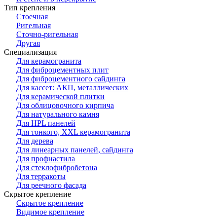
Тип крепления
Стоечная
Ригельная
Сточно-ригельная
Другая
Специализация
Для керамогранита
Для фиброцементных плит
Для фиброцементного сайдинга
Для кассет: АКП, металлических
Для керамической плитки
Для облицовочного кирпича
Для натурального камня
Для HPL панелей
Для тонкого, XXL керамогранита
Для дерева
Для линеарных панелей, сайдинга
Для профнастила
Для стеклофибробетона
Для терракоты
Для реечного фасада
Скрытое крепление
Скрытое крепление
Видимое крепление