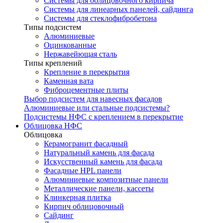
Системы для облицовочного кирпича
Системы для линеарных панелей, сайдинга
Системы для стеклофибробетона
Типы подсистем
Алюминиевые
Оцинкованные
Нержавейющая сталь
Типы креплений
Крепление в перекрытия
Каменная вата
Фиброцементные плиты
Выбор подсистем для навесных фасадов
Алюминиевые или стальные подсистемы?
Подсистемы НФС с креплением в перекрытие
Облицовка НФС
Облицовка
Керамогранит фасадный
Натуральный камень для фасада
Искусственный камень для фасада
Фасадные HPL панели
Алюминиевые композитные панели
Металлические панели, кассеты
Клинкерная плитка
Кирпич облицовочный
Сайдинг