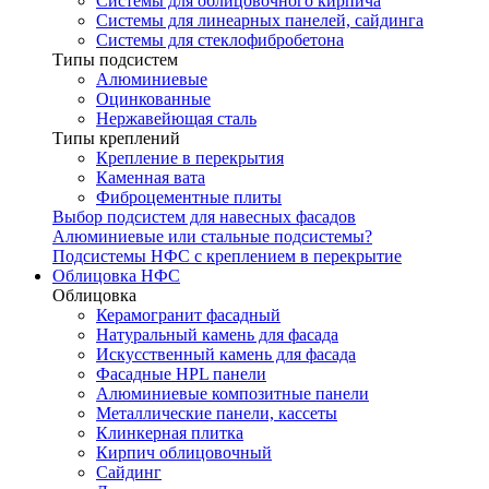
Системы для облицовочного кирпича
Системы для линеарных панелей, сайдинга
Системы для стеклофибробетона
Типы подсистем
Алюминиевые
Оцинкованные
Нержавейющая сталь
Типы креплений
Крепление в перекрытия
Каменная вата
Фиброцементные плиты
Выбор подсистем для навесных фасадов
Алюминиевые или стальные подсистемы?
Подсистемы НФС с креплением в перекрытие
Облицовка НФС
Облицовка
Керамогранит фасадный
Натуральный камень для фасада
Искусственный камень для фасада
Фасадные HPL панели
Алюминиевые композитные панели
Металлические панели, кассеты
Клинкерная плитка
Кирпич облицовочный
Сайдинг