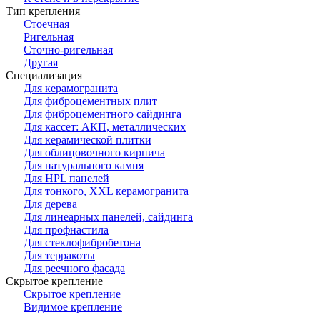
Тип крепления
Стоечная
Ригельная
Сточно-ригельная
Другая
Специализация
Для керамогранита
Для фиброцементных плит
Для фиброцементного сайдинга
Для кассет: АКП, металлических
Для керамической плитки
Для облицовочного кирпича
Для натурального камня
Для HPL панелей
Для тонкого, XXL керамогранита
Для дерева
Для линеарных панелей, сайдинга
Для профнастила
Для стеклофибробетона
Для терракоты
Для реечного фасада
Скрытое крепление
Скрытое крепление
Видимое крепление