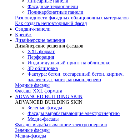
Линеарные панели
Фасадные термопанели
Поликарбонатные панели
Разновидности фасадных облицовочных материалов
Как создать неповторимый фасад
Сэндвич-панели
Крепёж
Дизайнерские решения
Дизайнерские решения фасадов
XXL формат
Перфорация
Индивидуальный принт на облицовке
3D облицовка
Фактура: бетон, состаренный бетон, кирпич,
ржавчены, гранит, мрамор, дерево
Модные фасады
Фасады XXL формата
ADVANCED BUILDING SKIN
ADVANCED BUILDING SKIN
Зеленые фасады
Фасады вырабатывающие электроэнергию
Медиа-фасады
Фасады вырабатывающие электроэнергию
Зеленые фасады
Медиа-фасады