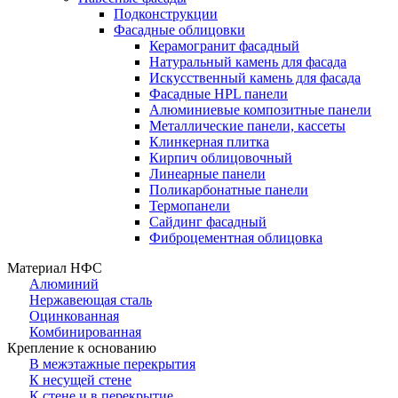
Подконструкции
Фасадные облицовки
Керамогранит фасадный
Натуральный камень для фасада
Искусственный камень для фасада
Фасадные HPL панели
Алюминиевые композитные панели
Металлические панели, кассеты
Клинкерная плитка
Кирпич облицовочный
Линеарные панели
Поликарбонатные панели
Термопанели
Сайдинг фасадный
Фиброцементная облицовка
Материал НФС
Алюминий
Нержавеющая сталь
Оцинкованная
Комбинированная
Крепление к основанию
В межэтажные перекрытия
К несущей стене
К стене и в перекрытие