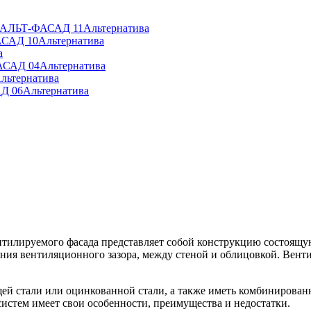
» АЛЬТ-ФАСАД 11
Альтернатива
АСАД 10
Альтернатива
а
АСАД 04
Альтернатива
льтернатива
Д 06
Альтернатива
ентилируемого фасада представляет собой конструкцию состоя
ия вентиляционного зазора, между стеной и облицовкой. Венти
й стали или оцинкованной стали, а также иметь комбинирован
систем имеет свои особенности, преимущества и недостатки.