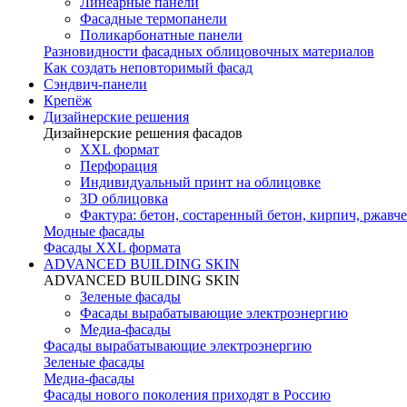
Линеарные панели
Фасадные термопанели
Поликарбонатные панели
Разновидности фасадных облицовочных материалов
Как создать неповторимый фасад
Сэндвич-панели
Крепёж
Дизайнерские решения
Дизайнерские решения фасадов
XXL формат
Перфорация
Индивидуальный принт на облицовке
3D облицовка
Фактура: бетон, состаренный бетон, кирпич, ржавче
Модные фасады
Фасады XXL формата
ADVANCED BUILDING SKIN
ADVANCED BUILDING SKIN
Зеленые фасады
Фасады вырабатывающие электроэнергию
Медиа-фасады
Фасады вырабатывающие электроэнергию
Зеленые фасады
Медиа-фасады
Фасады нового поколения приходят в Россию