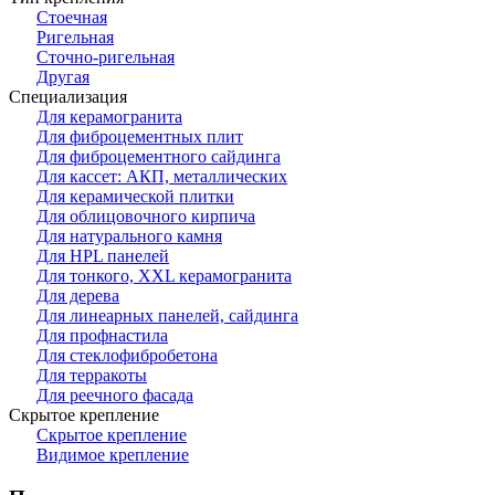
Стоечная
Ригельная
Сточно-ригельная
Другая
Специализация
Для керамогранита
Для фиброцементных плит
Для фиброцементного сайдинга
Для кассет: АКП, металлических
Для керамической плитки
Для облицовочного кирпича
Для натурального камня
Для HPL панелей
Для тонкого, XXL керамогранита
Для дерева
Для линеарных панелей, сайдинга
Для профнастила
Для стеклофибробетона
Для терракоты
Для реечного фасада
Скрытое крепление
Скрытое крепление
Видимое крепление