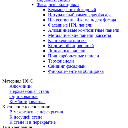
Фасадные облицовки
Керамогранит фасадный
Натуральный камень для фасада
Искусственный камень для фасада
Фасадные HPL панели
Алюминиевые композитные панели
Металлические панели, кассеты
Клинкерная плитка
Кирпич облицовочный
Линеарные панели
Поликарбонатные панели
Термопанели
Сайдинг фасадный
Фиброцементная облицовка
Материал НФС
Алюминий
Нержавеющая сталь
Оцинкованная
Комбинированная
Крепление к основанию
В межэтажные перекрытия
К несущей стене
К стене и в перекрытие
Тип крепления