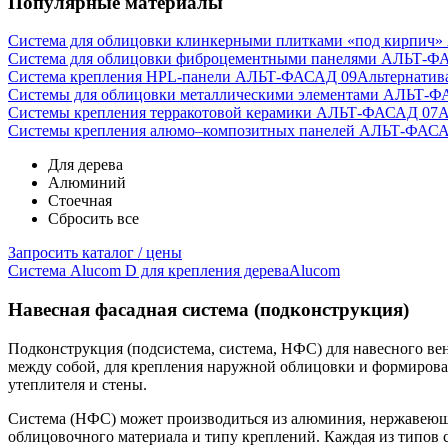
Популярные материалы
Система для облицовки клинкерными плитками «под кирпич
Система для облицовки фиброцементными панелями АЛЬТ-Ф
Система крепления HPL-панели АЛЬТ-ФАСАД 09
Альтернатив
Системы для облицовки металлическими элементами АЛЬТ-Ф
Системы крепления терракотовой керамики АЛЬТ-ФАСАД 07
А
Cистемы крепления алюмо–композитных панелей АЛЬТ-ФАСА
Для дерева
Алюминий
Стоечная
Сбросить все
Запросить каталог / цены
Система Alucom D для крепления дерева
Alucom
Навесная фасадная система (подконструкция)
Подконструкция (подсистема, система, НФС) для навесного в
между собой, для крепления наружной облицовки и формирован
утеплителя и стены.
Система (НФС) может производиться из алюминия, нержавеюще
облицовочного материала и типу креплений. Каждая из типов 