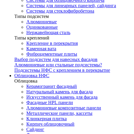
Системы для облицовочного кирпича
Системы для линеарных панелей, сайдинга
Системы для стеклофибробетона
Типы подсистем
Алюминиевые
Оцинкованные
Нержавейющая сталь
Типы креплений
Крепление в перекрытия
Каменная вата
Фиброцементные плиты
Выбор подсистем для навесных фасадов
Алюминиевые или стальные подсистемы?
Подсистемы НФС с креплением в перекрытие
Облицовка НФС
Облицовка
Керамогранит фасадный
Натуральный камень для фасада
Искусственный камень для фасада
Фасадные HPL панели
Алюминиевые композитные панели
Металлические панели, кассеты
Клинкерная плитка
Кирпич облицовочный
Сайдинг