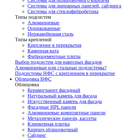
Системы для облицовочного кирпича
Системы для линеарных панелей, сайдинга
Системы для стеклофибробетона
Типы подсистем
Алюминиевые
Оцинкованные
Нержавейющая сталь
Типы креплений
Крепление в перекрытия
Каменная вата
Фиброцементные плиты
Выбор подсистем для навесных фасадов
Алюминиевые или стальные подсистемы?
Подсистемы НФС с креплением в перекрытие
Облицовка НФС
Облицовка
Керамогранит фасадный
Натуральный камень для фасада
Искусственный камень для фасада
Фасадные HPL панели
Алюминиевые композитные панели
Металлические панели, кассеты
Клинкерная плитка
Кирпич облицовочный
Сайдинг