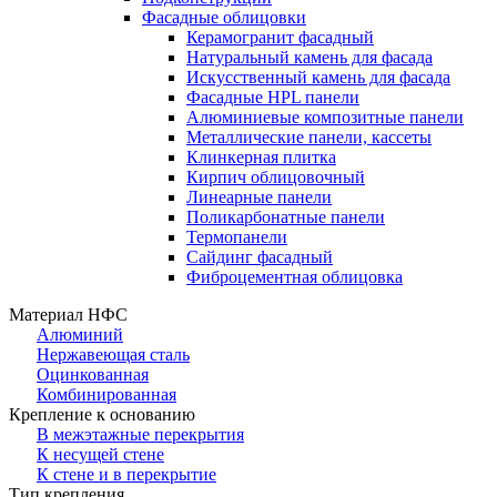
Фасадные облицовки
Керамогранит фасадный
Натуральный камень для фасада
Искусственный камень для фасада
Фасадные HPL панели
Алюминиевые композитные панели
Металлические панели, кассеты
Клинкерная плитка
Кирпич облицовочный
Линеарные панели
Поликарбонатные панели
Термопанели
Сайдинг фасадный
Фиброцементная облицовка
Материал НФС
Алюминий
Нержавеющая сталь
Оцинкованная
Комбинированная
Крепление к основанию
В межэтажные перекрытия
К несущей стене
К стене и в перекрытие
Тип крепления