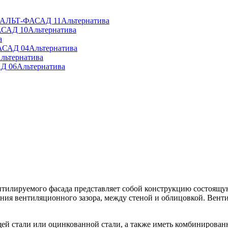
» АЛЬТ-ФАСАД 11
Альтернатива
АСАД 10
Альтернатива
а
АСАД 04
Альтернатива
льтернатива
Д 06
Альтернатива
ентилируемого фасада представляет собой конструкцию состоя
ия вентиляционного зазора, между стеной и облицовкой. Венти
й стали или оцинкованной стали, а также иметь комбинирован