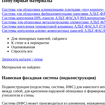
Популярные материалы
Система для облицовки клинкерными плитками «под кирпич
Система для облицовки фиброцементными панелями АЛЬТ-Ф
Система крепления HPL-панели АЛЬТ-ФАСАД 09
Альтернатив
Системы для облицовки металлическими элементами АЛЬТ-Ф
Системы крепления терракотовой керамики АЛЬТ-ФАСАД 07
А
Cистемы крепления алюмо–композитных панелей АЛЬТ-ФАСА
Для линеарных панелей, сайдинга
К стене и в перекрытие
Оцинкованная
Сбросить все
Запросить каталог / цены
Материалов не найдено
Навесная фасадная система (подконструкция)
Подконструкция (подсистема, система, НФС) для навесного в
между собой, для крепления наружной облицовки и формирован
утеплителя и стены.
Система (НФС) может производиться из алюминия, нержавеюще