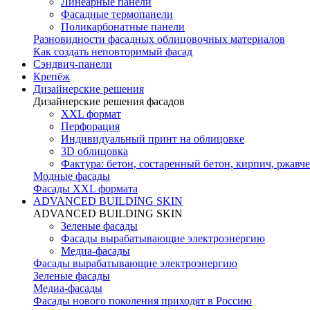
Линеарные панели
Фасадные термопанели
Поликарбонатные панели
Разновидности фасадных облицовочных материалов
Как создать неповторимый фасад
Сэндвич-панели
Крепёж
Дизайнерские решения
Дизайнерские решения фасадов
XXL формат
Перфорация
Индивидуальный принт на облицовке
3D облицовка
Фактура: бетон, состаренный бетон, кирпич, ржавче
Модные фасады
Фасады XXL формата
ADVANCED BUILDING SKIN
ADVANCED BUILDING SKIN
Зеленые фасады
Фасады вырабатывающие электроэнергию
Медиа-фасады
Фасады вырабатывающие электроэнергию
Зеленые фасады
Медиа-фасады
Фасады нового поколения приходят в Россию