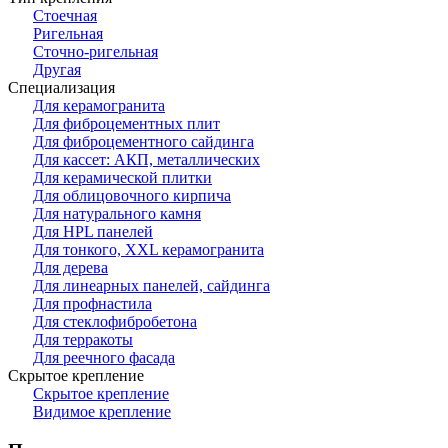
Стоечная
Ригельная
Сточно-ригельная
Другая
Специализация
Для керамогранита
Для фиброцементных плит
Для фиброцементного сайдинга
Для кассет: АКП, металлических
Для керамической плитки
Для облицовочного кирпича
Для натурального камня
Для HPL панелей
Для тонкого, XXL керамогранита
Для дерева
Для линеарных панелей, сайдинга
Для профнастила
Для стеклофибробетона
Для терракоты
Для реечного фасада
Скрытое крепление
Скрытое крепление
Видимое крепление