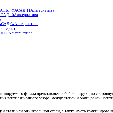
» АЛЬТ-ФАСАД 11
Альтернатива
АСАД 10
Альтернатива
а
АСАД 04
Альтернатива
льтернатива
Д 06
Альтернатива
ентилируемого фасада представляет собой конструкцию состоя
ия вентиляционного зазора, между стеной и облицовкой. Венти
й стали или оцинкованной стали, а также иметь комбинирован