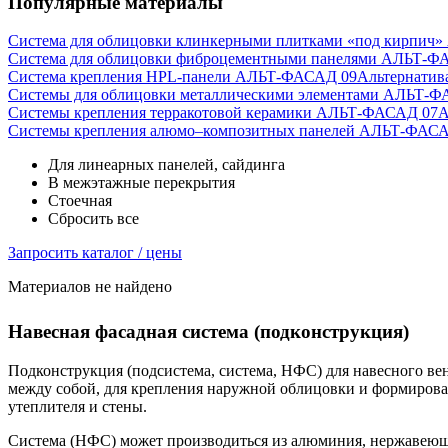
Популярные материалы
Система для облицовки клинкерными плитками «под кирпич
Система для облицовки фиброцементными панелями АЛЬТ-Ф
Система крепления HPL-панели АЛЬТ-ФАСАД 09
Альтернатив
Системы для облицовки металлическими элементами АЛЬТ-Ф
Системы крепления терракотовой керамики АЛЬТ-ФАСАД 07
А
Cистемы крепления алюмо–композитных панелей АЛЬТ-ФАСА
Для линеарных панелей, сайдинга
В межэтажные перекрытия
Стоечная
Сбросить все
Запросить каталог / цены
Материалов не найдено
Навесная фасадная система (подконструкция)
Подконструкция (подсистема, система, НФС) для навесного в
между собой, для крепления наружной облицовки и формирован
утеплителя и стены.
Система (НФС) может производиться из алюминия, нержавеюще