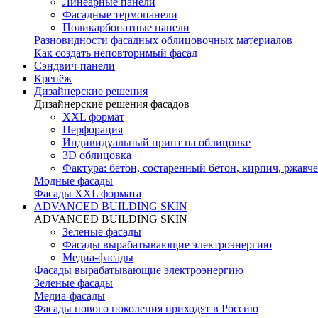
Линеарные панели
Фасадные термопанели
Поликарбонатные панели
Разновидности фасадных облицовочных материалов
Как создать неповторимый фасад
Сэндвич-панели
Крепёж
Дизайнерские решения
Дизайнерские решения фасадов
XXL формат
Перфорация
Индивидуальный принт на облицовке
3D облицовка
Фактура: бетон, состаренный бетон, кирпич, ржавче
Модные фасады
Фасады XXL формата
ADVANCED BUILDING SKIN
ADVANCED BUILDING SKIN
Зеленые фасады
Фасады вырабатывающие электроэнергию
Медиа-фасады
Фасады вырабатывающие электроэнергию
Зеленые фасады
Медиа-фасады
Фасады нового поколения приходят в Россию