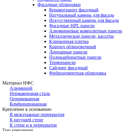
Фасадные облицовки
Керамогранит фасадный
Натуральный камень для фасада
Искусственный камень для фасада
Фасадные HPL панели
Алюминиевые композитные панели
Металлические панели, кассеты
Клинкерная плитка
Кирпич облицовочный
Линеарные панели
Поликарбонатные панели
Термопанели
Сайдинг фасадный
Фиброцементная облицовка
Материал НФС
Алюминий
Нержавеющая сталь
Оцинкованная
Комбинированная
Крепление к основанию
В межэтажные перекрытия
К несущей стене
К стене и в перекрытие
Тип крепления