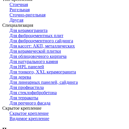
Стоечная
Ригельная
Сточно-ригельная
Другая
Специализация
Для керамогранита
Для фиброцементных плит
Для фиброцементного сайдинга
Для кассет: АКП, металлических
Для керамической плитки
Для облицовочного кирпича
Для натурального камня
Для HPL панелей
Для тонкого, XXL керамогранита
Для дерева
Для линеарных панелей, сайдинга
Для профнастила
Для стеклофибробетона
Для терракоты
Для реечного фасада
Скрытое крепление
Скрытое крепление
Видимое крепление