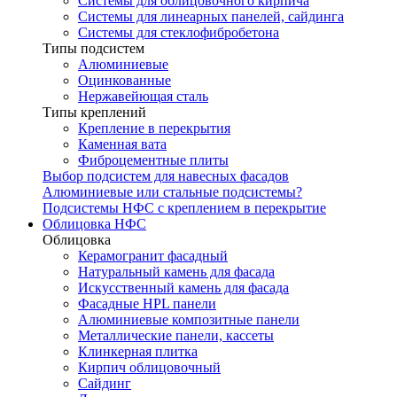
Системы для облицовочного кирпича
Системы для линеарных панелей, сайдинга
Системы для стеклофибробетона
Типы подсистем
Алюминиевые
Оцинкованные
Нержавейющая сталь
Типы креплений
Крепление в перекрытия
Каменная вата
Фиброцементные плиты
Выбор подсистем для навесных фасадов
Алюминиевые или стальные подсистемы?
Подсистемы НФС с креплением в перекрытие
Облицовка НФС
Облицовка
Керамогранит фасадный
Натуральный камень для фасада
Искусственный камень для фасада
Фасадные HPL панели
Алюминиевые композитные панели
Металлические панели, кассеты
Клинкерная плитка
Кирпич облицовочный
Сайдинг