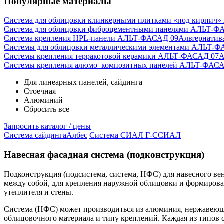
Популярные материалы
Система для облицовки клинкерными плитками «под кирпич
Система для облицовки фиброцементными панелями АЛЬТ-Ф
Система крепления HPL-панели АЛЬТ-ФАСАД 09
Альтернатив
Системы для облицовки металлическими элементами АЛЬТ-Ф
Системы крепления терракотовой керамики АЛЬТ-ФАСАД 07
А
Cистемы крепления алюмо–композитных панелей АЛЬТ-ФАСА
Для линеарных панелей, сайдинга
Стоечная
Алюминий
Сбросить все
Запросить каталог / цены
Система сайдинга
Албес
Система СИАЛ Г-С
СИАЛ
Навесная фасадная система (подконструкция)
Подконструкция (подсистема, система, НФС) для навесного в
между собой, для крепления наружной облицовки и формирован
утеплителя и стены.
Система (НФС) может производиться из алюминия, нержавеюще
облицовочного материала и типу креплений. Каждая из типов 