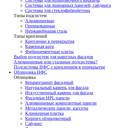
Системы для облицовочного кирпича
Системы для линеарных панелей, сайдинга
Системы для стеклофибробетона
Типы подсистем
Алюминиевые
Оцинкованные
Нержавейющая сталь
Типы креплений
Крепление в перекрытия
Каменная вата
Фиброцементные плиты
Выбор подсистем для навесных фасадов
Алюминиевые или стальные подсистемы?
Подсистемы НФС с креплением в перекрытие
Облицовка НФС
Облицовка
Керамогранит фасадный
Натуральный камень для фасада
Искусственный камень для фасада
Фасадные HPL панели
Алюминиевые композитные панели
Металлические панели, кассеты
Клинкерная плитка
Кирпич облицовочный
Сайдинг