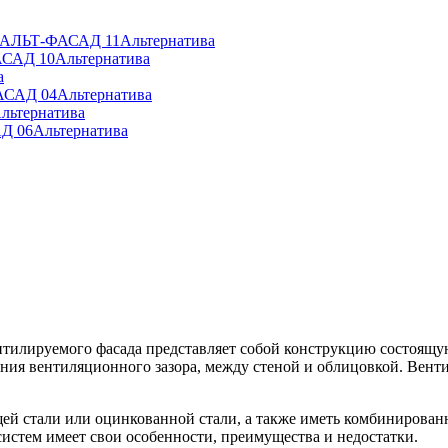
» АЛЬТ-ФАСАД 11
Альтернатива
АСАД 10
Альтернатива
а
АСАД 04
Альтернатива
льтернатива
Д 06
Альтернатива
ентилируемого фасада представляет собой конструкцию состоя
ия вентиляционного зазора, между стеной и облицовкой. Венти
й стали или оцинкованной стали, а также иметь комбинирован
систем имеет свои особенности, преимущества и недостатки.