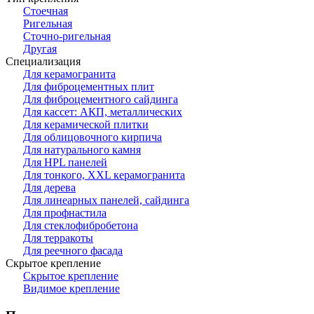
Стоечная
Ригельная
Сточно-ригельная
Другая
Специализация
Для керамогранита
Для фиброцементных плит
Для фиброцементного сайдинга
Для кассет: АКП, металлических
Для керамической плитки
Для облицовочного кирпича
Для натурального камня
Для HPL панелей
Для тонкого, XXL керамогранита
Для дерева
Для линеарных панелей, сайдинга
Для профнастила
Для стеклофибробетона
Для терракоты
Для реечного фасада
Скрытое крепление
Скрытое крепление
Видимое крепление