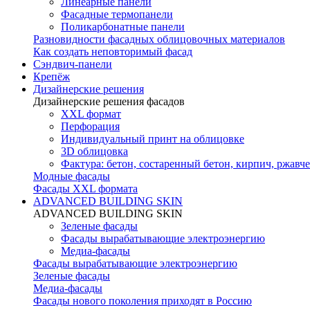
Линеарные панели
Фасадные термопанели
Поликарбонатные панели
Разновидности фасадных облицовочных материалов
Как создать неповторимый фасад
Сэндвич-панели
Крепёж
Дизайнерские решения
Дизайнерские решения фасадов
XXL формат
Перфорация
Индивидуальный принт на облицовке
3D облицовка
Фактура: бетон, состаренный бетон, кирпич, ржавче
Модные фасады
Фасады XXL формата
ADVANCED BUILDING SKIN
ADVANCED BUILDING SKIN
Зеленые фасады
Фасады вырабатывающие электроэнергию
Медиа-фасады
Фасады вырабатывающие электроэнергию
Зеленые фасады
Медиа-фасады
Фасады нового поколения приходят в Россию