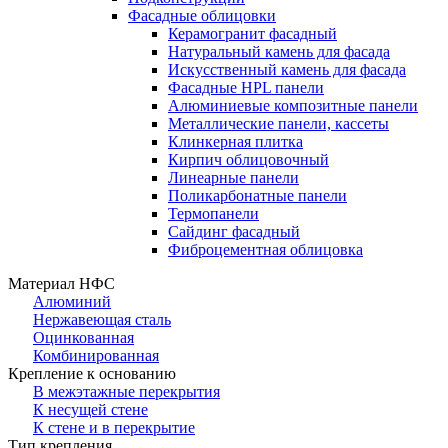
Фасадные облицовки
Керамогранит фасадный
Натуральный камень для фасада
Искусственный камень для фасада
Фасадные HPL панели
Алюминиевые композитные панели
Металлические панели, кассеты
Клинкерная плитка
Кирпич облицовочный
Линеарные панели
Поликарбонатные панели
Термопанели
Сайдинг фасадный
Фиброцементная облицовка
Материал НФС
Алюминий
Нержавеющая сталь
Оцинкованная
Комбинированная
Крепление к основанию
В межэтажные перекрытия
К несущей стене
К стене и в перекрытие
Тип крепления