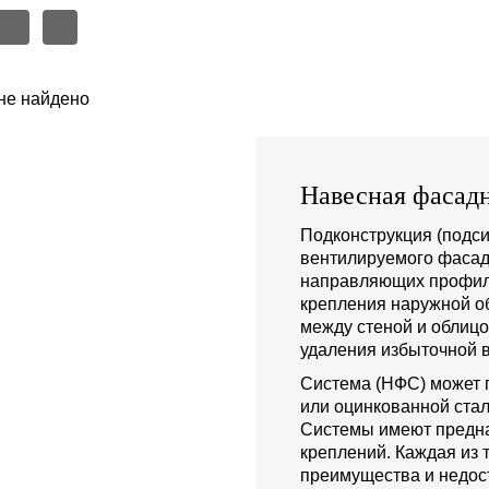
не найдено
Навесная фасадн
Подконструкция (подси
вентилируемого фасад
направляющих профиле
крепления наружной о
между стеной и облиц
удаления избыточной в
Система (НФС) может 
или оцинкованной стал
Системы имеют предна
креплений. Каждая из 
преимущества и недост