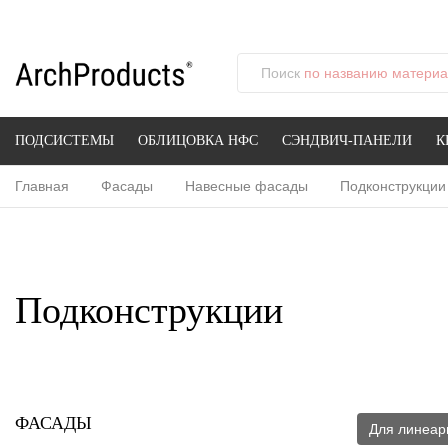
Поиск
по названию материал
ПОДСИСТЕМЫ
ОБЛИЦОВКА НФС
СЭНДВИЧ-ПАНЕЛИ
К
Главная
Фасады
Навесные фасады
Подконструкции
Подконструкции
ФАСАДЫ
Для линеар