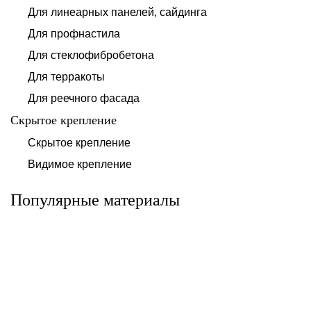
Для линеарных панелей, сайдинга
Для профнастила
Для стеклофибробетона
Для терракоты
Для реечного фасада
Скрытое крепление
Система для
Скрытое крепление
Система для
облицовки
облицовки
клинкерными
Видимое крепление
фиброцементными
плитками «под
панелями АЛЬТ-
кирпич» АЛЬТ-
ФАСАД 10
ФАСАД 11
Популярные материалы
Альтернатива
Альтернатива
Системы для
Система крепления
облицовки
HPL-панели АЛЬТ-
металлическими
ФАСАД 09
элементами АЛЬТ-
ФАСАД 04
Альтернатива