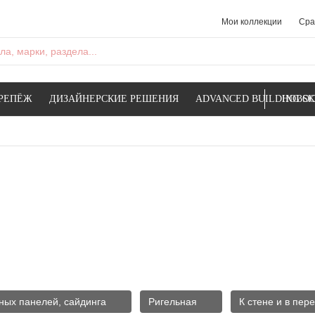
Мои коллекции
Сра
а, марки, раздела...
РЕПЁЖ
ДИЗАЙНЕРСКИЕ РЕШЕНИЯ
ADVANCED BUILDING SK
НОВОС
ных панелей, сайдинга
Ригельная
К стене и в пер