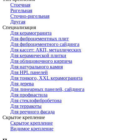
Стоечная
Ригельная
Сточно-ригельная
Другая
Специализация
Для керамогранита
Для фиброцементных плит
Для фиброцементного сайдинга
Для кассет: АКП, металлических
Для керамической плитки
Для облицовочного кирпича
Для натурального камня
Для HPL панелей
Для тонкого, XXL керамогранита
Для дерева
Для линеарных панелей, сайдинга
Для профнастила
Для стеклофибробетона
Для терракоты
Для реечного фасада
Скрытое крепление
Скрытое крепление
Видимое крепление