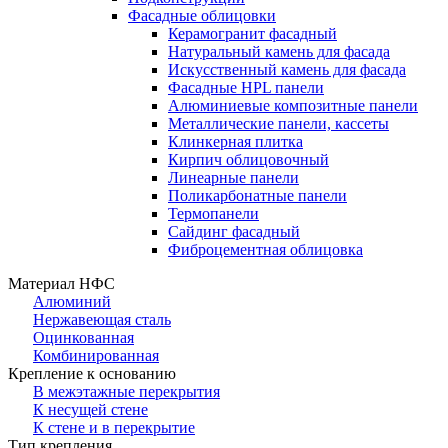
Фасадные облицовки
Керамогранит фасадный
Натуральный камень для фасада
Искусственный камень для фасада
Фасадные HPL панели
Алюминиевые композитные панели
Металлические панели, кассеты
Клинкерная плитка
Кирпич облицовочный
Линеарные панели
Поликарбонатные панели
Термопанели
Сайдинг фасадный
Фиброцементная облицовка
Материал НФС
Алюминий
Нержавеющая сталь
Оцинкованная
Комбинированная
Крепление к основанию
В межэтажные перекрытия
К несущей стене
К стене и в перекрытие
Тип крепления