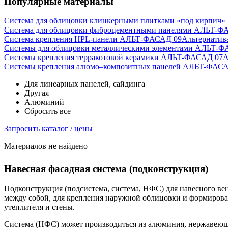
Популярные материалы
Система для облицовки клинкерными плитками «под кирпич
Система для облицовки фиброцементными панелями АЛЬТ-Ф
Система крепления HPL-панели АЛЬТ-ФАСАД 09
Альтернатив
Системы для облицовки металлическими элементами АЛЬТ-Ф
Системы крепления терракотовой керамики АЛЬТ-ФАСАД 07
А
Cистемы крепления алюмо–композитных панелей АЛЬТ-ФАСА
Для линеарных панелей, сайдинга
Другая
Алюминий
Сбросить все
Запросить каталог / цены
Материалов не найдено
Навесная фасадная система (подконструкция)
Подконструкция (подсистема, система, НФС) для навесного в
между собой, для крепления наружной облицовки и формирован
утеплителя и стены.
Система (НФС) может производиться из алюминия, нержавеюще