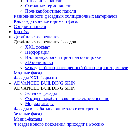
Линеарные панели
Фасадные термопанели
Поликарбонатные панели
Разновидности фасадных облицовочных материалов
Как создать неповторимый фасад
Сэндвич-панели
Крепёж
Дизайнерские решения
Дизайнерские решения фасадов
XXL формат
Перфорация
Индивидуальный принт на облицовке
3D облицовка
Фактура: бетон, состаренный бетон, кирпич, ржавче
Модные фасады
Фасады XXL формата
ADVANCED BUILDING SKIN
ADVANCED BUILDING SKIN
Зеленые фасады
Фасады вырабатывающие электроэнергию
Медиа-фасады
Фасады вырабатывающие электроэнергию
Зеленые фасады
Медиа-фасады
Фасады нового поколения приходят в Россию