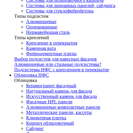
Системы для облицовочного кирпича
Системы для линеарных панелей, сайдинга
Системы для стеклофибробетона
Типы подсистем
Алюминиевые
Оцинкованные
Нержавейющая сталь
Типы креплений
Крепление в перекрытия
Каменная вата
Фиброцементные плиты
Выбор подсистем для навесных фасадов
Алюминиевые или стальные подсистемы?
Подсистемы НФС с креплением в перекрытие
Облицовка НФС
Облицовка
Керамогранит фасадный
Натуральный камень для фасада
Искусственный камень для фасада
Фасадные HPL панели
Алюминиевые композитные панели
Металлические панели, кассеты
Клинкерная плитка
Кирпич облицовочный
Сайдинг