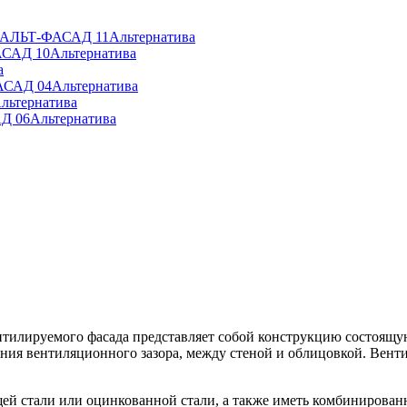
» АЛЬТ-ФАСАД 11
Альтернатива
АСАД 10
Альтернатива
а
АСАД 04
Альтернатива
льтернатива
Д 06
Альтернатива
ентилируемого фасада представляет собой конструкцию состоя
ия вентиляционного зазора, между стеной и облицовкой. Венти
й стали или оцинкованной стали, а также иметь комбинирован