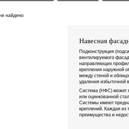
не найдено
Навесная фасадн
Подконструкция (подси
вентилируемого фасад
направляющих профиле
крепления наружной о
между стеной и облиц
удаления избыточной в
Система (НФС) может 
или оцинкованной стал
Системы имеют предна
креплений. Каждая из 
преимущества и недост