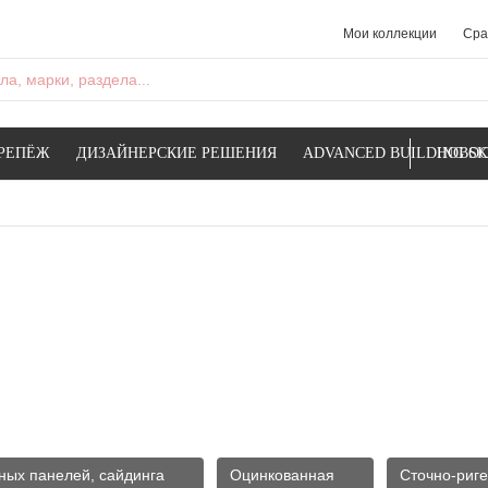
Мои коллекции
Сра
а, марки, раздела...
РЕПЁЖ
ДИЗАЙНЕРСКИЕ РЕШЕНИЯ
ADVANCED BUILDING SK
НОВОС
ных панелей, сайдинга
Оцинкованная
Сточно-риг