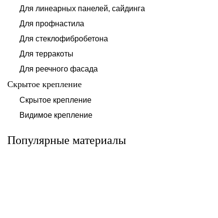
Для линеарных панелей, сайдинга
Для профнастила
Для стеклофибробетона
Для терракоты
Для реечного фасада
Скрытое крепление
Система для
Скрытое крепление
Система для
облицовки
облицовки
клинкерными
Видимое крепление
фиброцементными
плитками «под
панелями АЛЬТ-
кирпич» АЛЬТ-
ФАСАД 10
ФАСАД 11
Популярные материалы
Альтернатива
Альтернатива
Системы для
Система крепления
облицовки
HPL-панели АЛЬТ-
металлическими
ФАСАД 09
элементами АЛЬТ-
ФАСАД 04
Альтернатива