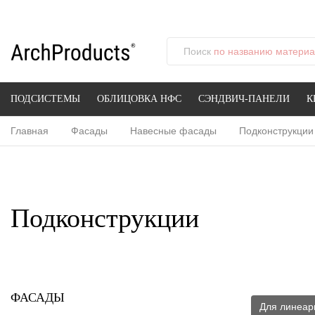
Поиск
по названию материал
ПОДСИСТЕМЫ
ОБЛИЦОВКА НФС
СЭНДВИЧ-ПАНЕЛИ
К
Главная
Фасады
Навесные фасады
Подконструкции
Подконструкции
ФАСАДЫ
Для линеар