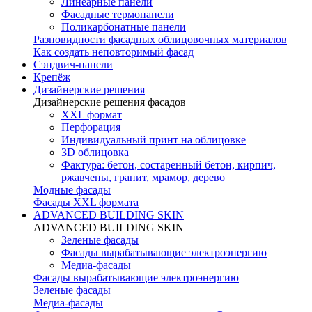
Линеарные панели
Фасадные термопанели
Поликарбонатные панели
Разновидности фасадных облицовочных материалов
Как создать неповторимый фасад
Сэндвич-панели
Крепёж
Дизайнерские решения
Дизайнерские решения фасадов
XXL формат
Перфорация
Индивидуальный принт на облицовке
3D облицовка
Фактура: бетон, состаренный бетон, кирпич,
ржавчены, гранит, мрамор, дерево
Модные фасады
Фасады XXL формата
ADVANCED BUILDING SKIN
ADVANCED BUILDING SKIN
Зеленые фасады
Фасады вырабатывающие электроэнергию
Медиа-фасады
Фасады вырабатывающие электроэнергию
Зеленые фасады
Медиа-фасады