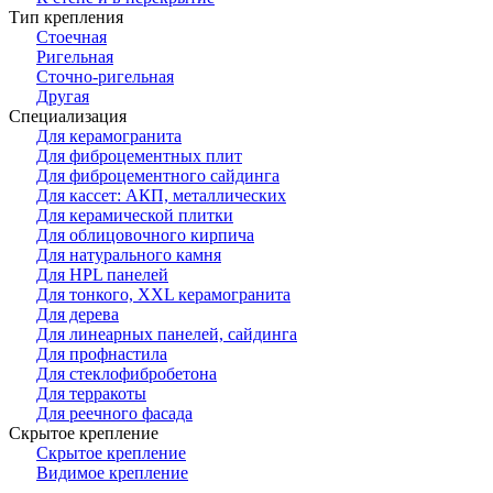
Тип крепления
Стоечная
Ригельная
Сточно-ригельная
Другая
Специализация
Для керамогранита
Для фиброцементных плит
Для фиброцементного сайдинга
Для кассет: АКП, металлических
Для керамической плитки
Для облицовочного кирпича
Для натурального камня
Для HPL панелей
Для тонкого, XXL керамогранита
Для дерева
Для линеарных панелей, сайдинга
Для профнастила
Для стеклофибробетона
Для терракоты
Для реечного фасада
Скрытое крепление
Скрытое крепление
Видимое крепление