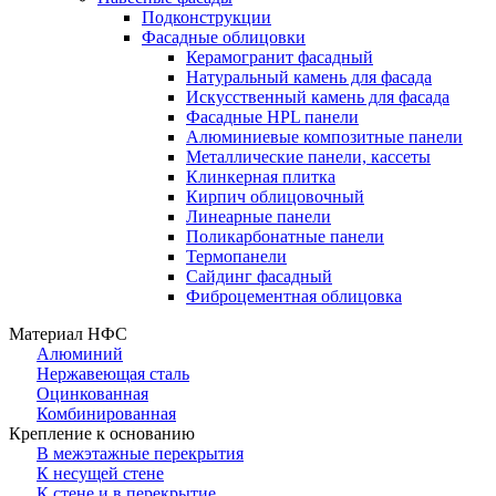
Подконструкции
Фасадные облицовки
Керамогранит фасадный
Натуральный камень для фасада
Искусственный камень для фасада
Фасадные HPL панели
Алюминиевые композитные панели
Металлические панели, кассеты
Клинкерная плитка
Кирпич облицовочный
Линеарные панели
Поликарбонатные панели
Термопанели
Сайдинг фасадный
Фиброцементная облицовка
Материал НФС
Алюминий
Нержавеющая сталь
Оцинкованная
Комбинированная
Крепление к основанию
В межэтажные перекрытия
К несущей стене
К стене и в перекрытие