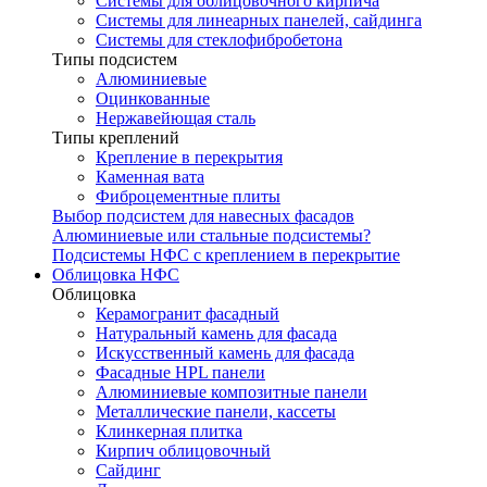
Системы для облицовочного кирпича
Системы для линеарных панелей, сайдинга
Системы для стеклофибробетона
Типы подсистем
Алюминиевые
Оцинкованные
Нержавейющая сталь
Типы креплений
Крепление в перекрытия
Каменная вата
Фиброцементные плиты
Выбор подсистем для навесных фасадов
Алюминиевые или стальные подсистемы?
Подсистемы НФС с креплением в перекрытие
Облицовка НФС
Облицовка
Керамогранит фасадный
Натуральный камень для фасада
Искусственный камень для фасада
Фасадные HPL панели
Алюминиевые композитные панели
Металлические панели, кассеты
Клинкерная плитка
Кирпич облицовочный
Сайдинг