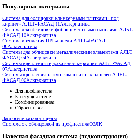
Популярные материалы
Система для облицовки клинкерными плитками «под
кирпич» АЛЬТ-ФАСАД 11
Альтернатива
Система для облицовки фиброцементными панелями АЛЬТ-
ФАСАД 10
Альтернатива
Система крепления HPL-панели АЛЬТ-ФАСАД
09
Альтернатива
Системы для облицовки металлическими элементами АЛЬТ-
ФАСАД 04
Альтернатива
Системы крепления терракотовой керамики АЛЬТ-ФАСАД
07
Альтернатива
Cистемы крепления алюмо–композитных панелей АЛЬТ-
ФАСАД 06
Альтернатива
Для профнастила
К несущей стене
Комбинированная
Сбросить все
Запросить каталог / цены
Система с с облицовкой из профнастила
ОЗЛК
Навесная фасадная система (подконструкция)