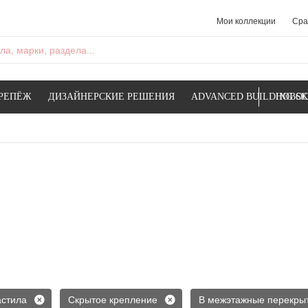
Мои коллекции
Сра
а, марки, раздела...
РЕПЁЖ
ДИЗАЙНЕРСКИЕ РЕШЕНИЯ
ADVANCED BUILDING SK
НОВОС
стила
Скрытое крепление
В межэтажные перекры