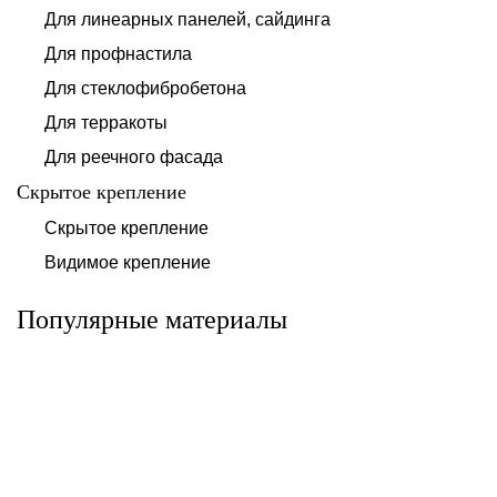
Для линеарных панелей, сайдинга
Для профнастила
Для стеклофибробетона
Для терракоты
Для реечного фасада
Скрытое крепление
Система для
Скрытое крепление
Система для
облицовки
облицовки
клинкерными
Видимое крепление
фиброцементными
плитками «под
панелями АЛЬТ-
кирпич» АЛЬТ-
ФАСАД 10
ФАСАД 11
Популярные материалы
Альтернатива
Альтернатива
Системы для
Система крепления
облицовки
HPL-панели АЛЬТ-
металлическими
ФАСАД 09
элементами АЛЬТ-
ФАСАД 04
Альтернатива