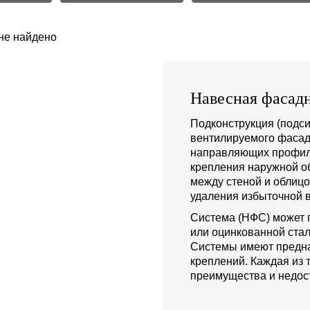
не найдено
Навесная фасадн
Подконструкция (подси
вентилируемого фасад
направляющих профиле
крепления наружной о
между стеной и облиц
удаления избыточной в
Система (НФС) может 
или оцинкованной стал
Системы имеют предна
креплений. Каждая из 
преимущества и недост