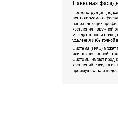
Навесная фасадн
Подконструкция (подси
вентилируемого фасад
направляющих профиле
крепления наружной о
между стеной и облиц
удаления избыточной в
Система (НФС) может 
или оцинкованной стал
Системы имеют предна
креплений. Каждая из 
преимущества и недост