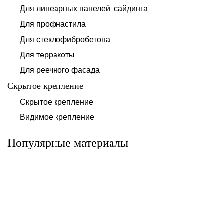
Для линеарных панелей, сайдинга
Для профнастила
Для стеклофибробетона
Для терракоты
Для реечного фасада
Скрытое крепление
Система для
Скрытое крепление
Система для
облицовки
облицовки
клинкерными
Видимое крепление
фиброцементными
плитками «под
панелями АЛЬТ-
кирпич» АЛЬТ-
ФАСАД 10
ФАСАД 11
Популярные материалы
Альтернатива
Альтернатива
Системы для
Система крепления
облицовки
HPL-панели АЛЬТ-
металлическими
ФАСАД 09
элементами АЛЬТ-
ФАСАД 04
Альтернатива