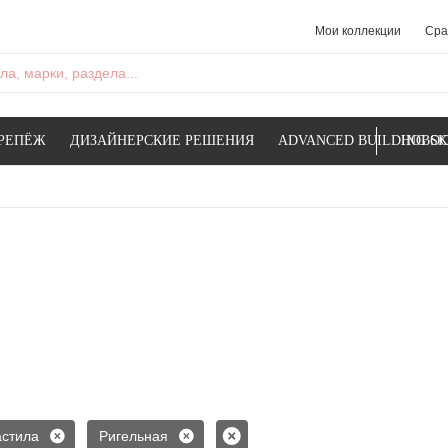
Мои коллекции
Сра
а, марки, раздела...
РЕПЁЖ
ДИЗАЙНЕРСКИЕ РЕШЕНИЯ
ADVANCED BUILDING SK
НОВОС
стила
Ригельная