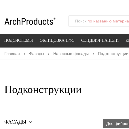
Поиск
по названию материал
ПОДСИСТЕМЫ
ОБЛИЦОВКА НФС
СЭНДВИЧ-ПАНЕЛИ
К
Главная
Фасады
Навесные фасады
Подконструкции
Подконструкции
ФАСАДЫ
Для фиброц