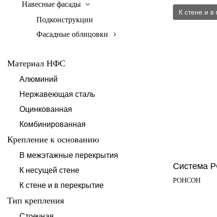
Навесные фасады
К стене и в
Подконструкции
Фасадные облицовки
Материал НФС
Алюминий
Нержавеющая сталь
Оцинкованная
Комбинированная
Крепление к основанию
В межэтажные перекрытия
Система 
К несущей стене
РОНСОН
К стене и в перекрытие
Тип крепления
Стоечная