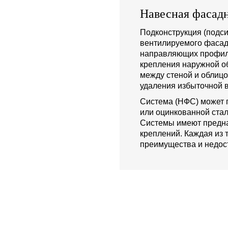
Навесная фасадн
Подконструкция (подси
вентилируемого фасад
направляющих профиле
крепления наружной о
между стеной и облиц
удаления избыточной в
Система (НФС) может 
или оцинкованной стал
Системы имеют предна
креплений. Каждая из 
преимущества и недост