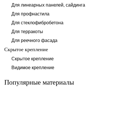
Для линеарных панелей, сайдинга
Для профнастила
Для стеклофибробетона
Для терракоты
Для реечного фасада
Скрытое крепление
Система для
Скрытое крепление
Система для
облицовки
облицовки
клинкерными
Видимое крепление
фиброцементными
плитками «под
панелями АЛЬТ-
кирпич» АЛЬТ-
ФАСАД 10
ФАСАД 11
Популярные материалы
Альтернатива
Альтернатива
Системы для
Система крепления
облицовки
HPL-панели АЛЬТ-
металлическими
ФАСАД 09
элементами АЛЬТ-
ФАСАД 04
Альтернатива