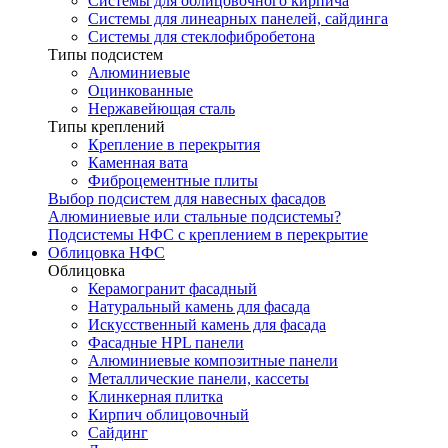
Системы для облицовочного кирпича
Системы для линеарных панелей, сайдинга
Системы для стеклофибробетона
Типы подсистем
Алюминиевые
Оцинкованные
Нержавейющая сталь
Типы креплений
Крепление в перекрытия
Каменная вата
Фиброцементные плиты
Выбор подсистем для навесных фасадов
Алюминиевые или стальные подсистемы?
Подсистемы НФС с креплением в перекрытие
Облицовка НФС
Облицовка
Керамогранит фасадный
Натуральный камень для фасада
Искусственный камень для фасада
Фасадные HPL панели
Алюминиевые композитные панели
Металлические панели, кассеты
Клинкерная плитка
Кирпич облицовочный
Сайдинг