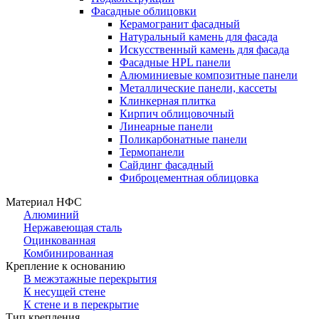
Фасадные облицовки
Керамогранит фасадный
Натуральный камень для фасада
Искусственный камень для фасада
Фасадные HPL панели
Алюминиевые композитные панели
Металлические панели, кассеты
Клинкерная плитка
Кирпич облицовочный
Линеарные панели
Поликарбонатные панели
Термопанели
Сайдинг фасадный
Фиброцементная облицовка
Материал НФС
Алюминий
Нержавеющая сталь
Оцинкованная
Комбинированная
Крепление к основанию
В межэтажные перекрытия
К несущей стене
К стене и в перекрытие
Тип крепления