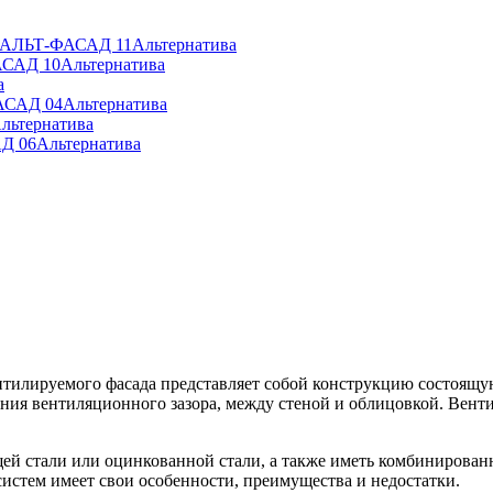
» АЛЬТ-ФАСАД 11
Альтернатива
АСАД 10
Альтернатива
а
АСАД 04
Альтернатива
льтернатива
Д 06
Альтернатива
ентилируемого фасада представляет собой конструкцию состоя
ия вентиляционного зазора, между стеной и облицовкой. Венти
й стали или оцинкованной стали, а также иметь комбинирован
систем имеет свои особенности, преимущества и недостатки.