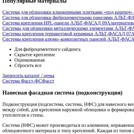
Популярные материалы
Система для облицовки клинкерными плитками «под кирпич
Система для облицовки фиброцементными панелями АЛЬТ-Ф
Система крепления HPL-панели АЛЬТ-ФАСАД 09
Альтернатив
Системы для облицовки металлическими элементами АЛЬТ-Ф
Системы крепления терракотовой керамики АЛЬТ-ФАСАД 07
А
Cистемы крепления алюмо–композитных панелей АЛЬТ-ФАСА
Для фиброцементного сайдинга
Скрытое крепление
Оцинкованная
Сбросить все
Запросить каталог / цены
Система Фасст-ФС
Фасст
Навесная фасадная система (подконструкция)
Подконструкция (подсистема, система, НФС) для навесного в
между собой, для крепления наружной облицовки и формирован
утеплителя и стены.
Система (НФС) может производиться из алюминия, нержавеюще
облицовочного материала и типу креплений. Каждая из типов 