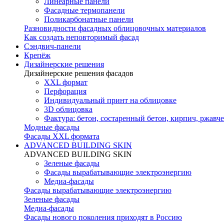
Линеарные панели
Фасадные термопанели
Поликарбонатные панели
Разновидности фасадных облицовочных материалов
Как создать неповторимый фасад
Сэндвич-панели
Крепёж
Дизайнерские решения
Дизайнерские решения фасадов
XXL формат
Перфорация
Индивидуальный принт на облицовке
3D облицовка
Фактура: бетон, состаренный бетон, кирпич, ржавче
Модные фасады
Фасады XXL формата
ADVANCED BUILDING SKIN
ADVANCED BUILDING SKIN
Зеленые фасады
Фасады вырабатывающие электроэнергию
Медиа-фасады
Фасады вырабатывающие электроэнергию
Зеленые фасады
Медиа-фасады
Фасады нового поколения приходят в Россию