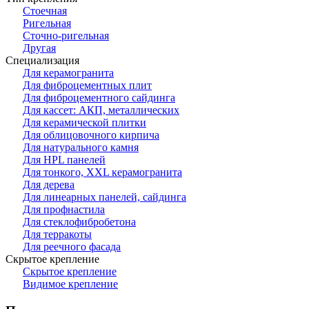
Стоечная
Ригельная
Сточно-ригельная
Другая
Специализация
Для керамогранита
Для фиброцементных плит
Для фиброцементного сайдинга
Для кассет: АКП, металлических
Для керамической плитки
Для облицовочного кирпича
Для натурального камня
Для HPL панелей
Для тонкого, XXL керамогранита
Для дерева
Для линеарных панелей, сайдинга
Для профнастила
Для стеклофибробетона
Для терракоты
Для реечного фасада
Скрытое крепление
Скрытое крепление
Видимое крепление