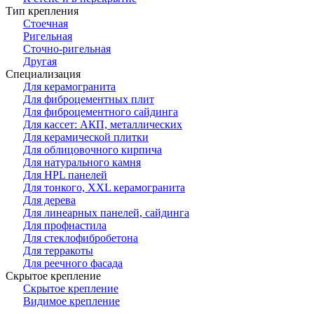
Тип крепления
Стоечная
Ригельная
Сточно-ригельная
Другая
Специализация
Для керамогранита
Для фиброцементных плит
Для фиброцементного сайдинга
Для кассет: АКП, металлических
Для керамической плитки
Для облицовочного кирпича
Для натурального камня
Для HPL панелей
Для тонкого, XXL керамогранита
Для дерева
Для линеарных панелей, сайдинга
Для профнастила
Для стеклофибробетона
Для терракоты
Для реечного фасада
Скрытое крепление
Скрытое крепление
Видимое крепление