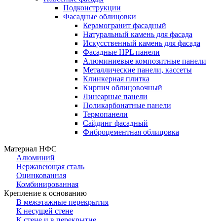
Подконструкции
Фасадные облицовки
Керамогранит фасадный
Натуральный камень для фасада
Искусственный камень для фасада
Фасадные HPL панели
Алюминиевые композитные панели
Металлические панели, кассеты
Клинкерная плитка
Кирпич облицовочный
Линеарные панели
Поликарбонатные панели
Термопанели
Сайдинг фасадный
Фиброцементная облицовка
Материал НФС
Алюминий
Нержавеющая сталь
Оцинкованная
Комбинированная
Крепление к основанию
В межэтажные перекрытия
К несущей стене
К стене и в перекрытие