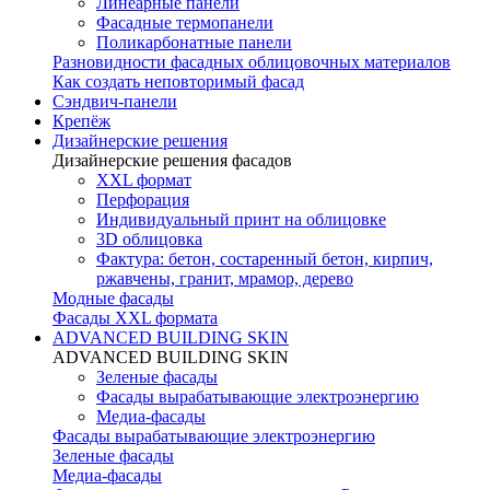
Линеарные панели
Фасадные термопанели
Поликарбонатные панели
Разновидности фасадных облицовочных материалов
Как создать неповторимый фасад
Сэндвич-панели
Крепёж
Дизайнерские решения
Дизайнерские решения фасадов
XXL формат
Перфорация
Индивидуальный принт на облицовке
3D облицовка
Фактура: бетон, состаренный бетон, кирпич,
ржавчены, гранит, мрамор, дерево
Модные фасады
Фасады XXL формата
ADVANCED BUILDING SKIN
ADVANCED BUILDING SKIN
Зеленые фасады
Фасады вырабатывающие электроэнергию
Медиа-фасады
Фасады вырабатывающие электроэнергию
Зеленые фасады
Медиа-фасады