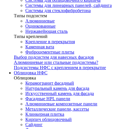
Системы для облицовочного кирпича
Системы для линеарных панелей, сайдинга
Системы для стеклофибробетона
Типы подсистем
Алюминиевые
Оцинкованные
Нержавейющая сталь
Типы креплений
Крепление в перекрытия
Каменная вата
Фиброцементные плиты
Выбор подсистем для навесных фасадов
Алюминиевые или стальные подсистемы?
Подсистемы НФС с креплением в перекрытие
Облицовка НФС
Облицовка
Керамогранит фасадный
Натуральный камень для фасада
Искусственный камень для фасада
Фасадные HPL панели
Алюминиевые композитные панели
Металлические панели, кассеты
Клинкерная плитка
Кирпич облицовочный
Сайдинг