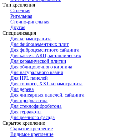
Тип крепления
Стоечная
Ригельная
Сточно-ригельная
Другая
Специализация
Для керамогранита
Для фиброцементных плит
Для фиброцементного сайдинга
Для кассет: АКП, металлических
Для керамической плитки
Для облицовочного кирпича
Для натурального камня
Для HPL панелей
Для тонкого, XXL керамогранита
Для дерева
Для линеарных панелей, сайдинга
Для профнастила
Для стеклофибробетона
Для терракоты
Для реечного фасада
Скрытое крепление
Скрытое крепление
Видимое крепление