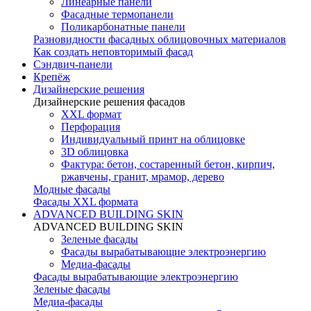
Линеарные панели
Фасадные термопанели
Поликарбонатные панели
Разновидности фасадных облицовочных материалов
Как создать неповторимый фасад
Сэндвич-панели
Крепёж
Дизайнерские решения
Дизайнерские решения фасадов
XXL формат
Перфорация
Индивидуальный принт на облицовке
3D облицовка
Фактура: бетон, состаренный бетон, кирпич,
ржавчены, гранит, мрамор, дерево
Модные фасады
Фасады XXL формата
ADVANCED BUILDING SKIN
ADVANCED BUILDING SKIN
Зеленые фасады
Фасады вырабатывающие электроэнергию
Медиа-фасады
Фасады вырабатывающие электроэнергию
Зеленые фасады
Медиа-фасады