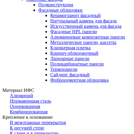
Подконструкции
Фасадные облицовки
Керамогранит фасадный
Натуральный камень для фасада
Искусственный камень для фасада
Фасадные HPL панели
Алюминиевые композитные панели
Металлические панели, кассеты
Клинкерная плитка
Кирпич облицовочный
Линеарные панели
Поликарбонатные панели
Термопанели
Сайдинг фасадный
Фиброцементная облицовка
Материал НФС
Алюминий
Нержавеющая сталь
Оцинкованная
Комбинированная
Крепление к основанию
В межэтажные перекрытия
К несущей стене
К стене и в перекрытие