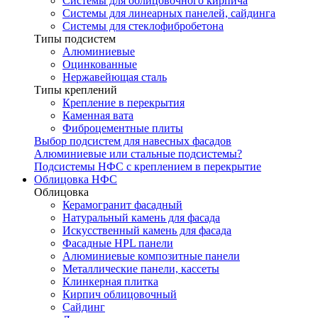
Системы для облицовочного кирпича
Системы для линеарных панелей, сайдинга
Системы для стеклофибробетона
Типы подсистем
Алюминиевые
Оцинкованные
Нержавейющая сталь
Типы креплений
Крепление в перекрытия
Каменная вата
Фиброцементные плиты
Выбор подсистем для навесных фасадов
Алюминиевые или стальные подсистемы?
Подсистемы НФС с креплением в перекрытие
Облицовка НФС
Облицовка
Керамогранит фасадный
Натуральный камень для фасада
Искусственный камень для фасада
Фасадные HPL панели
Алюминиевые композитные панели
Металлические панели, кассеты
Клинкерная плитка
Кирпич облицовочный
Сайдинг