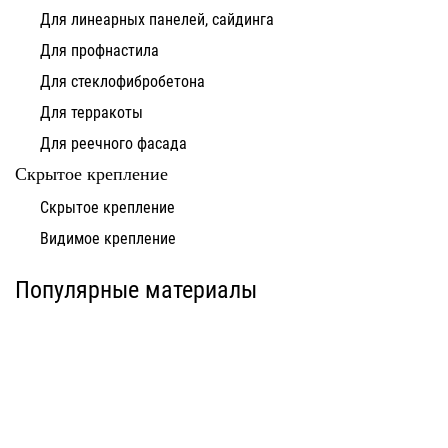
Для линеарных панелей, сайдинга
Для профнастила
Для стеклофибробетона
Для терракоты
Для реечного фасада
Скрытое крепление
Система для
Скрытое крепление
Система для
облицовки
облицовки
клинкерными
Видимое крепление
фиброцементными
плитками «под
панелями АЛЬТ-ФАСАД
кирпич» АЛЬТ-ФАСАД
10
11
Популярные материалы
Альтернатива
Альтернатива
Системы для
Система крепления
облицовки
HPL-панели АЛЬТ-
металлическими
ФАСАД 09
элементами АЛЬТ-
ФАСАД 04
Альтернатива