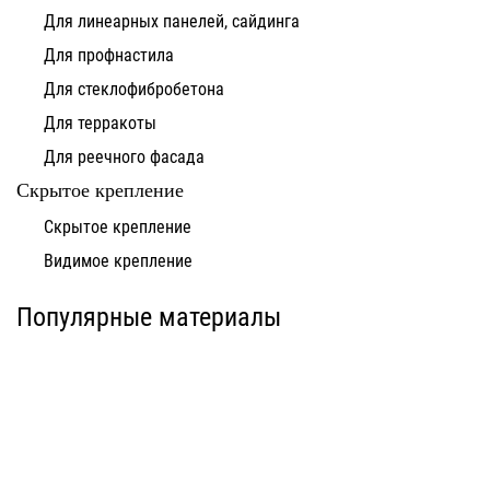
Для линеарных панелей, сайдинга
Для профнастила
Для стеклофибробетона
Для терракоты
Для реечного фасада
Скрытое крепление
Система для
Скрытое крепление
Система для
облицовки
облицовки
клинкерными
Видимое крепление
фиброцементными
плитками «под
панелями АЛЬТ-ФАСАД
кирпич» АЛЬТ-ФАСАД
10
11
Популярные материалы
Альтернатива
Альтернатива
Системы для
Система крепления
облицовки
HPL-панели АЛЬТ-
металлическими
ФАСАД 09
элементами АЛЬТ-
ФАСАД 04
Альтернатива