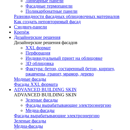
Линеарные панели
Фасадные термопанели
Поликарбонатные панели
Разновидности фасадных облицовочных материалов
Как создать неповторимый фасад
Сэндвич-панели
Крепёж
Дизайнерские решения
Дизайнерские решения фасадов
XXL формат
Перфорация
Индивидуальный принт на облицовке
3D облицовка
Фактура: бетон, состаренный бетон, кирпич,
ржавчены, гранит, мрамор, дерево
Модные фасады
Фасады XXL формата
ADVANCED BUILDING SKIN
ADVANCED BUILDING SKIN
Зеленые фасады
Фасады вырабатывающие электроэнергию
Медиа-фасады
Фасады вырабатывающие электроэнергию
Зеленые фасады
Медиа-фасады