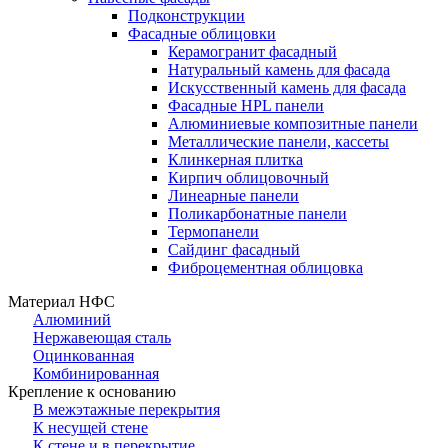
Подконструкции
Фасадные облицовки
Керамогранит фасадный
Натуральный камень для фасада
Искусственный камень для фасада
Фасадные HPL панели
Алюминиевые композитные панели
Металлические панели, кассеты
Клинкерная плитка
Кирпич облицовочный
Линеарные панели
Поликарбонатные панели
Термопанели
Сайдинг фасадный
Фиброцементная облицовка
Материал НФС
Алюминий
Нержавеющая сталь
Оцинкованная
Комбинированная
Крепление к основанию
В межэтажные перекрытия
К несущей стене
К стене и в перекрытие