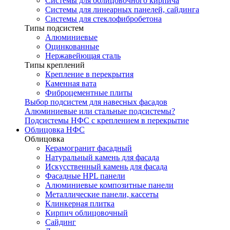
Системы для облицовочного кирпича
Системы для линеарных панелей, сайдинга
Системы для стеклофибробетона
Типы подсистем
Алюминиевые
Оцинкованные
Нержавейющая сталь
Типы креплений
Крепление в перекрытия
Каменная вата
Фиброцементные плиты
Выбор подсистем для навесных фасадов
Алюминиевые или стальные подсистемы?
Подсистемы НФС с креплением в перекрытие
Облицовка НФС
Облицовка
Керамогранит фасадный
Натуральный камень для фасада
Искусственный камень для фасада
Фасадные HPL панели
Алюминиевые композитные панели
Металлические панели, кассеты
Клинкерная плитка
Кирпич облицовочный
Сайдинг