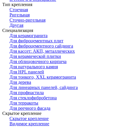
Тип крепления
Стоечная
Ригельная
Сточно-ригельная
Другая
Специализация
Для керамогранита
Для фиброцементных плит
Для фиброцементного сайдинга
Для кассет: АКП, металлических
Для керамической плитки
Для облицовочного кирпича
Для натурального камня
Для HPL панелей
Для тонкого, XXL керамогранита
Для дерева
Для линеарных панелей, сайдинга
Для профнастила
Для стеклофибробетона
Для терракоты
Для реечного фасада
Скрытое крепление
Скрытое крепление
Видимое крепление