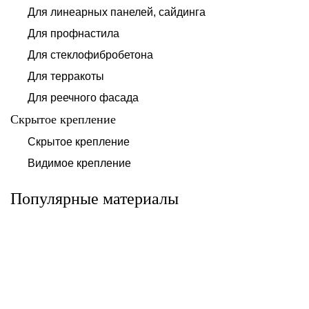
Для линеарных панелей, сайдинга
Для профнастила
Для стеклофибробетона
Для терракоты
Для реечного фасада
Скрытое крепление
Система для
Скрытое крепление
Система для
облицовки
облицовки
клинкерными
Видимое крепление
фиброцементными
плитками «под
панелями АЛЬТ-
кирпич» АЛЬТ-
ФАСАД 10
ФАСАД 11
Популярные материалы
Альтернатива
Альтернатива
Системы для
Система крепления
облицовки
HPL-панели АЛЬТ-
металлическими
ФАСАД 09
элементами АЛЬТ-
ФАСАД 04
Альтернатива