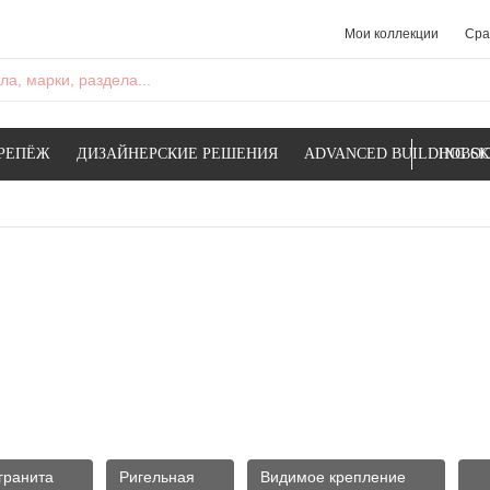
Мои коллекции
Сра
а, марки, раздела...
РЕПЁЖ
ДИЗАЙНЕРСКИЕ РЕШЕНИЯ
ADVANCED BUILDING SK
НОВОС
гранита
Ригельная
Видимое крепление