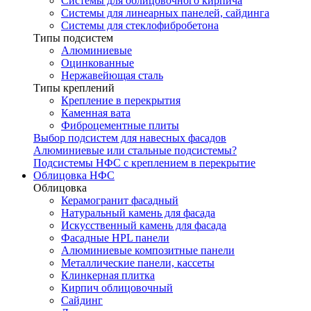
Системы для облицовочного кирпича
Системы для линеарных панелей, сайдинга
Системы для стеклофибробетона
Типы подсистем
Алюминиевые
Оцинкованные
Нержавейющая сталь
Типы креплений
Крепление в перекрытия
Каменная вата
Фиброцементные плиты
Выбор подсистем для навесных фасадов
Алюминиевые или стальные подсистемы?
Подсистемы НФС с креплением в перекрытие
Облицовка НФС
Облицовка
Керамогранит фасадный
Натуральный камень для фасада
Искусственный камень для фасада
Фасадные HPL панели
Алюминиевые композитные панели
Металлические панели, кассеты
Клинкерная плитка
Кирпич облицовочный
Сайдинг