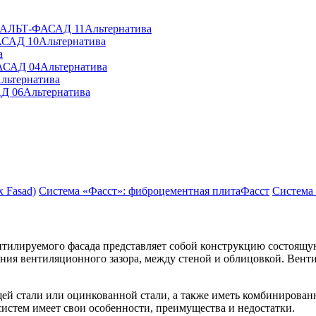
» АЛЬТ-ФАСАД 11
Альтернатива
АСАД 10
Альтернатива
а
АСАД 04
Альтернатива
льтернатива
Д 06
Альтернатива
 Fasad)
Система «Фасст»: фиброцементная плита
Фасст
Система
ентилируемого фасада представляет собой конструкцию состоя
ия вентиляционного зазора, между стеной и облицовкой. Венти
й стали или оцинкованной стали, а также иметь комбинирован
систем имеет свои особенности, преимущества и недостатки.