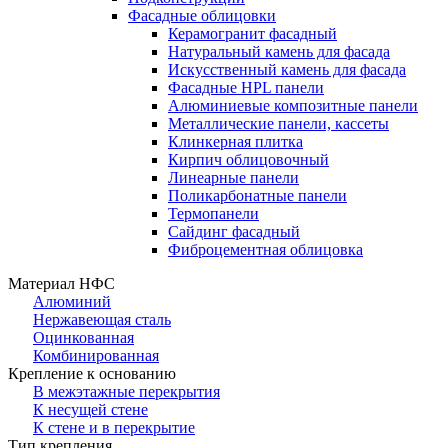
Фасадные облицовки
Керамогранит фасадный
Натуральный камень для фасада
Искусственный камень для фасада
Фасадные HPL панели
Алюминиевые композитные панели
Металлические панели, кассеты
Клинкерная плитка
Кирпич облицовочный
Линеарные панели
Поликарбонатные панели
Термопанели
Сайдинг фасадный
Фиброцементная облицовка
Материал НФС
Алюминий
Нержавеющая сталь
Оцинкованная
Комбинированная
Крепление к основанию
В межэтажные перекрытия
К несущей стене
К стене и в перекрытие
Тип крепления