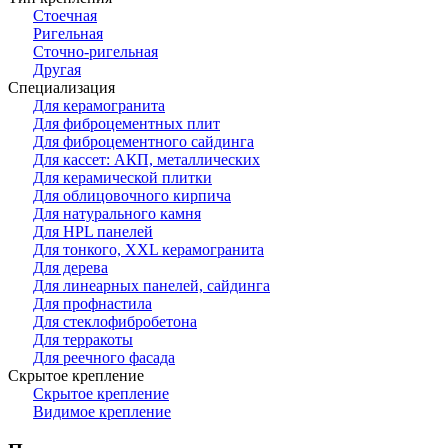
Стоечная
Ригельная
Сточно-ригельная
Другая
Специализация
Для керамогранита
Для фиброцементных плит
Для фиброцементного сайдинга
Для кассет: АКП, металлических
Для керамической плитки
Для облицовочного кирпича
Для натурального камня
Для HPL панелей
Для тонкого, XXL керамогранита
Для дерева
Для линеарных панелей, сайдинга
Для профнастила
Для стеклофибробетона
Для терракоты
Для реечного фасада
Скрытое крепление
Скрытое крепление
Видимое крепление