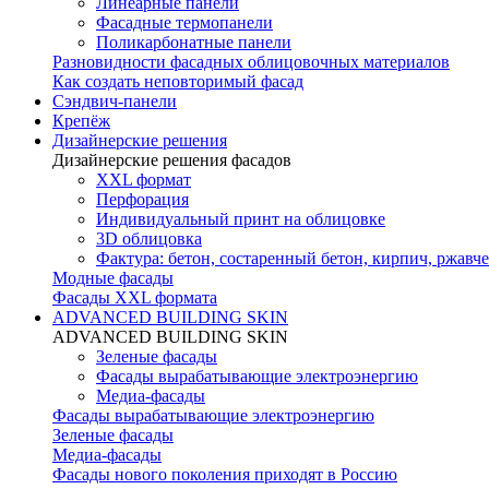
Линеарные панели
Фасадные термопанели
Поликарбонатные панели
Разновидности фасадных облицовочных материалов
Как создать неповторимый фасад
Сэндвич-панели
Крепёж
Дизайнерские решения
Дизайнерские решения фасадов
XXL формат
Перфорация
Индивидуальный принт на облицовке
3D облицовка
Фактура: бетон, состаренный бетон, кирпич, ржавче
Модные фасады
Фасады XXL формата
ADVANCED BUILDING SKIN
ADVANCED BUILDING SKIN
Зеленые фасады
Фасады вырабатывающие электроэнергию
Медиа-фасады
Фасады вырабатывающие электроэнергию
Зеленые фасады
Медиа-фасады
Фасады нового поколения приходят в Россию