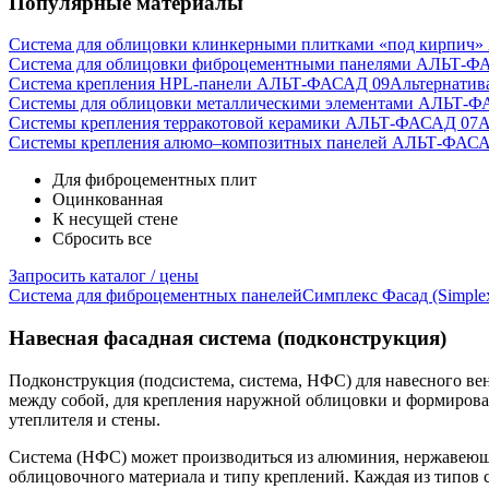
Популярные материалы
Система для облицовки клинкерными плитками «под кирпич
Система для облицовки фиброцементными панелями АЛЬТ-Ф
Система крепления HPL-панели АЛЬТ-ФАСАД 09
Альтернатив
Системы для облицовки металлическими элементами АЛЬТ-Ф
Системы крепления терракотовой керамики АЛЬТ-ФАСАД 07
А
Cистемы крепления алюмо–композитных панелей АЛЬТ-ФАСА
Для фиброцементных плит
Оцинкованная
К несущей стене
Сбросить все
Запросить каталог / цены
Система для фиброцементных панелей
Симплекс Фасад (Simplex
Навесная фасадная система (подконструкция)
Подконструкция (подсистема, система, НФС) для навесного в
между собой, для крепления наружной облицовки и формирован
утеплителя и стены.
Система (НФС) может производиться из алюминия, нержавеюще
облицовочного материала и типу креплений. Каждая из типов 