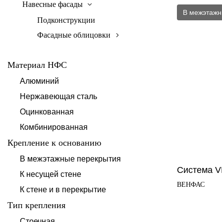
Навесные фасады
В межэтажн
Подконструкции
Фасадные облицовки
Материал НФС
Алюминий
Нержавеющая сталь
Оцинкованная
Комбинированная
Крепление к основанию
В межэтажные перекрытия
Система 
К несущей стене
ВЕНФАС
К стене и в перекрытие
Тип крепления
Стоечная