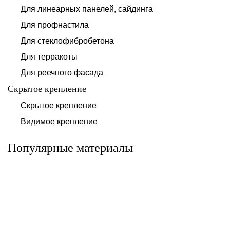
Для линеарных панелей, сайдинга
Для профнастила
Для стеклофибробетона
Для терракоты
Для реечного фасада
Скрытое крепление
Система для
Скрытое крепление
Система для
облицовки
облицовки
клинкерными
Видимое крепление
фиброцементными
плитками «под
панелями АЛЬТ-
кирпич» АЛЬТ-
ФАСАД 10
ФАСАД 11
Популярные материалы
Альтернатива
Альтернатива
Системы для
Система крепления
облицовки
HPL-панели АЛЬТ-
металлическими
ФАСАД 09
элементами АЛЬТ-
ФАСАД 04
Альтернатива