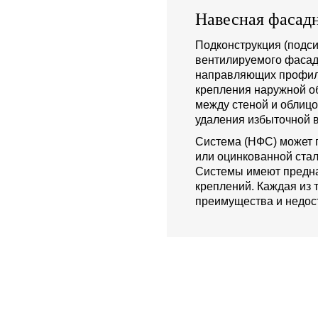
Навесная фасадн
Подконструкция (подси
вентилируемого фасад
направляющих профиле
крепления наружной о
между стеной и облиц
удаления избыточной в
Система (НФС) может 
или оцинкованной стал
Системы имеют предна
креплений. Каждая из 
преимущества и недост