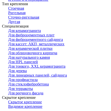
Тип крепления
Стоечная
Ригельная
Сточно-ригельная
Другая
Специализация
Для керамогранита
Для фиброцементных плит
Для фиброцементного сайдинга
Для кассет: АКП, металлических
Для керамической плитки
Для облицовочного кирпича
Для натурального камня
Для HPL панелей
Для тонкого, XXL керамогранита
Для дерева
Для линеарных панелей, сайдинга
Для профнастила
Для стеклофибробетона
Для терракоты
Для реечного фасада
Скрытое крепление
Скрытое крепление
Видимое крепление