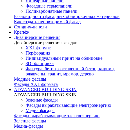
Линеарные панели
Фасадные термопанели
Поликарбонатные панели
Разновидности фасадных облицовочных материалов
Как создать неповторимый фасад
Сэндвич-панели
Крепёж
Дизайнерские решения
Дизайнерские решения фасадов
XXL формат
Перфорация
Индивидуальный принт на облицовке
3D облицовка
Фактура: бетон, состаренный бетон, кирпич,
ржавчены, гранит, мрамор, дерево
Модные фасады
Фасады XXL формата
ADVANCED BUILDING SKIN
ADVANCED BUILDING SKIN
Зеленые фасады
Фасады вырабатывающие электроэнергию
Медиа-фасады
Фасады вырабатывающие электроэнергию
Зеленые фасады
Медиа-фасады