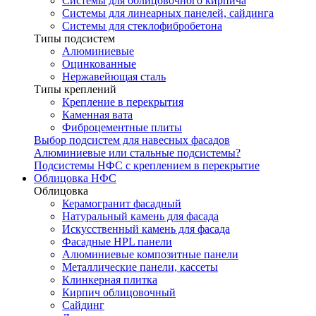
Системы для облицовочного кирпича
Системы для линеарных панелей, сайдинга
Системы для стеклофибробетона
Типы подсистем
Алюминиевые
Оцинкованные
Нержавейющая сталь
Типы креплений
Крепление в перекрытия
Каменная вата
Фиброцементные плиты
Выбор подсистем для навесных фасадов
Алюминиевые или стальные подсистемы?
Подсистемы НФС с креплением в перекрытие
Облицовка НФС
Облицовка
Керамогранит фасадный
Натуральный камень для фасада
Искусственный камень для фасада
Фасадные HPL панели
Алюминиевые композитные панели
Металлические панели, кассеты
Клинкерная плитка
Кирпич облицовочный
Сайдинг