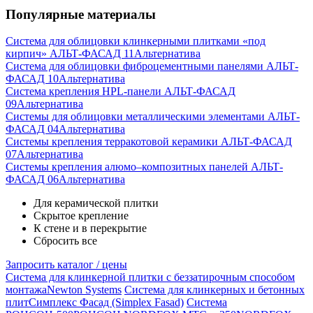
Популярные материалы
Система для облицовки клинкерными плитками «под
кирпич» АЛЬТ-ФАСАД 11
Альтернатива
Система для облицовки фиброцементными панелями АЛЬТ-
ФАСАД 10
Альтернатива
Система крепления HPL-панели АЛЬТ-ФАСАД
09
Альтернатива
Системы для облицовки металлическими элементами АЛЬТ-
ФАСАД 04
Альтернатива
Системы крепления терракотовой керамики АЛЬТ-ФАСАД
07
Альтернатива
Cистемы крепления алюмо–композитных панелей АЛЬТ-
ФАСАД 06
Альтернатива
Для керамической плитки
Скрытое крепление
К стене и в перекрытие
Сбросить все
Запросить каталог / цены
Система для клинкерной плитки с беззатирочным способом
монтажа
Newton Systems
Система для клинкерных и бетонных
плит
Симплекс Фасад (Simplex Fasad)
Система