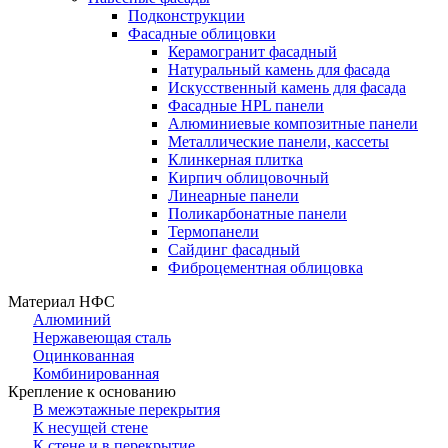
Подконструкции
Фасадные облицовки
Керамогранит фасадный
Натуральный камень для фасада
Искусственный камень для фасада
Фасадные HPL панели
Алюминиевые композитные панели
Металлические панели, кассеты
Клинкерная плитка
Кирпич облицовочный
Линеарные панели
Поликарбонатные панели
Термопанели
Сайдинг фасадный
Фиброцементная облицовка
Материал НФС
Алюминий
Нержавеющая сталь
Оцинкованная
Комбинированная
Крепление к основанию
В межэтажные перекрытия
К несущей стене
К стене и в перекрытие