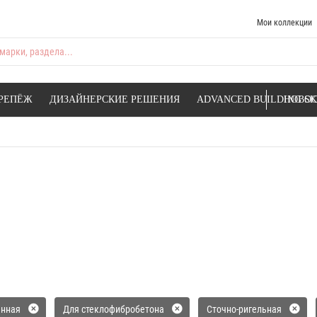
Мои коллекции
марки, раздела...
РЕПЁЖ
ДИЗАЙНЕРСКИЕ РЕШЕНИЯ
ADVANCED BUILDING SK
НОВОС
анная
Для стеклофибробетона
Сточно-ригельная