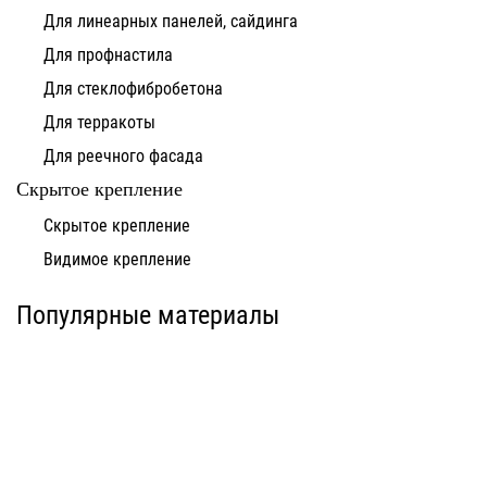
Для линеарных панелей, сайдинга
Для профнастила
Для стеклофибробетона
Для терракоты
Для реечного фасада
Скрытое крепление
Система для
Скрытое крепление
Система для
облицовки
облицовки
клинкерными
Видимое крепление
фиброцементными
плитками «под
панелями АЛЬТ-ФАСАД
кирпич» АЛЬТ-ФАСАД
10
11
Популярные материалы
Альтернатива
Альтернатива
Системы для
Система крепления
облицовки
HPL-панели АЛЬТ-
металлическими
ФАСАД 09
элементами АЛЬТ-
ФАСАД 04
Альтернатива