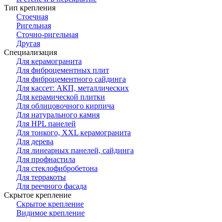
Тип крепления
Стоечная
Ригельная
Сточно-ригельная
Другая
Специализация
Для керамогранита
Для фиброцементных плит
Для фиброцементного сайдинга
Для кассет: АКП, металлических
Для керамической плитки
Для облицовочного кирпича
Для натурального камня
Для HPL панелей
Для тонкого, XXL керамогранита
Для дерева
Для линеарных панелей, сайдинга
Для профнастила
Для стеклофибробетона
Для терракоты
Для реечного фасада
Скрытое крепление
Скрытое крепление
Видимое крепление