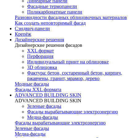
Линеарные панели
Фасадные термопанели
Поликарбонатные панели
Разновидности фасадных облицовочных материалов
Как создать неповторимый фасад
Сэндвич-панели
Крепёж
Дизайнерские решения
Дизайнерские решения фасадов
XXL формат
Перфорация
Индивидуальный принт на облицовке
3D облицовка
Фактура: бетон, состаренный бетон, кирпич,
ржавчены, гранит, мрамор, дерево
Модные фасады
Фасады XXL формата
ADVANCED BUILDING SKIN
ADVANCED BUILDING SKIN
Зеленые фасады
Фасады вырабатывающие электроэнергию
Медиа-фасады
Фасады вырабатывающие электроэнергию
Зеленые фасады
Медиа-фасады