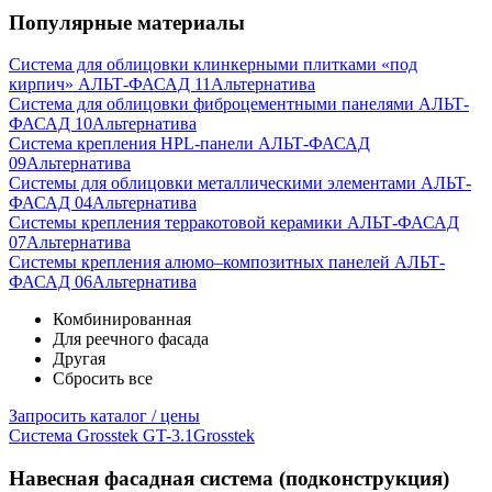
Популярные материалы
Система для облицовки клинкерными плитками «под
кирпич» АЛЬТ-ФАСАД 11
Альтернатива
Система для облицовки фиброцементными панелями АЛЬТ-
ФАСАД 10
Альтернатива
Система крепления HPL-панели АЛЬТ-ФАСАД
09
Альтернатива
Системы для облицовки металлическими элементами АЛЬТ-
ФАСАД 04
Альтернатива
Системы крепления терракотовой керамики АЛЬТ-ФАСАД
07
Альтернатива
Cистемы крепления алюмо–композитных панелей АЛЬТ-
ФАСАД 06
Альтернатива
Комбинированная
Для реечного фасада
Другая
Сбросить все
Запросить каталог / цены
Система Grosstek GT-3.1
Grosstek
Навесная фасадная система (подконструкция)