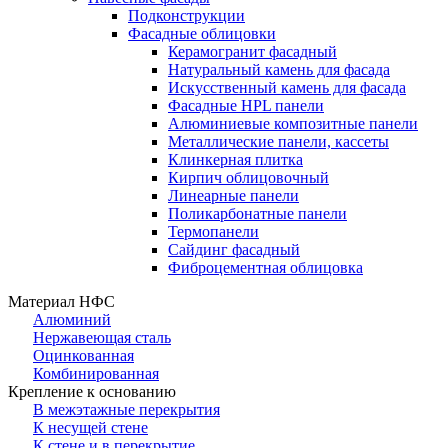
Подконструкции
Фасадные облицовки
Керамогранит фасадный
Натуральный камень для фасада
Искусственный камень для фасада
Фасадные HPL панели
Алюминиевые композитные панели
Металлические панели, кассеты
Клинкерная плитка
Кирпич облицовочный
Линеарные панели
Поликарбонатные панели
Термопанели
Сайдинг фасадный
Фиброцементная облицовка
Материал НФС
Алюминий
Нержавеющая сталь
Оцинкованная
Комбинированная
Крепление к основанию
В межэтажные перекрытия
К несущей стене
К стене и в перекрытие