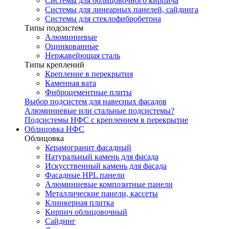
Системы для облицовочного кирпича
Системы для линеарных панелей, сайдинга
Системы для стеклофибробетона
Типы подсистем
Алюминиевые
Оцинкованные
Нержавейющая сталь
Типы креплений
Крепление в перекрытия
Каменная вата
Фиброцементные плиты
Выбор подсистем для навесных фасадов
Алюминиевые или стальные подсистемы?
Подсистемы НФС с креплением в перекрытие
Облицовка НФС
Облицовка
Керамогранит фасадный
Натуральный камень для фасада
Искусственный камень для фасада
Фасадные HPL панели
Алюминиевые композитные панели
Металлические панели, кассеты
Клинкерная плитка
Кирпич облицовочный
Сайдинг