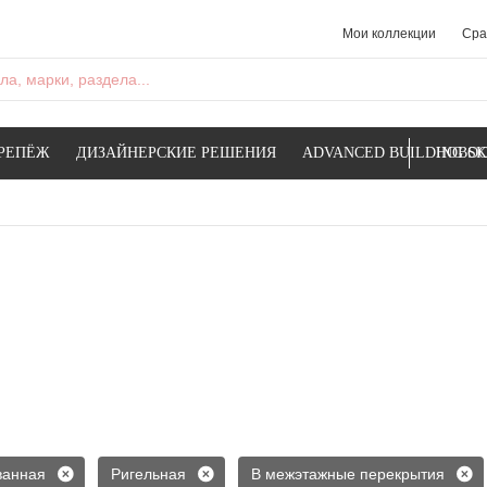
Мои коллекции
Сра
а, марки, раздела...
РЕПЁЖ
ДИЗАЙНЕРСКИЕ РЕШЕНИЯ
ADVANCED BUILDING SK
НОВОС
ванная
Ригельная
В межэтажные перекрытия