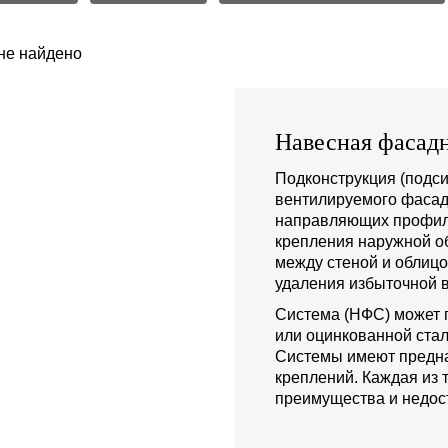
не найдено
Навесная фасадн
Подконструкция (подси
вентилируемого фасад
направляющих профиле
крепления наружной о
между стеной и облиц
удаления избыточной в
Система (НФС) может 
или оцинкованной стал
Системы имеют предна
креплений. Каждая из 
преимущества и недост