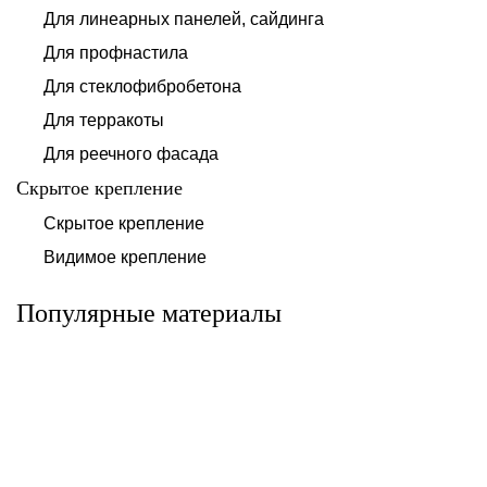
Для линеарных панелей, сайдинга
Для профнастила
Для стеклофибробетона
Для терракоты
Для реечного фасада
Скрытое крепление
Система для
Скрытое крепление
Система для
облицовки
облицовки
клинкерными
Видимое крепление
фиброцементными
плитками «под
панелями АЛЬТ-
кирпич» АЛЬТ-
ФАСАД 10
ФАСАД 11
Популярные материалы
Альтернатива
Альтернатива
Системы для
Система крепления
облицовки
HPL-панели АЛЬТ-
металлическими
ФАСАД 09
элементами АЛЬТ-
ФАСАД 04
Альтернатива