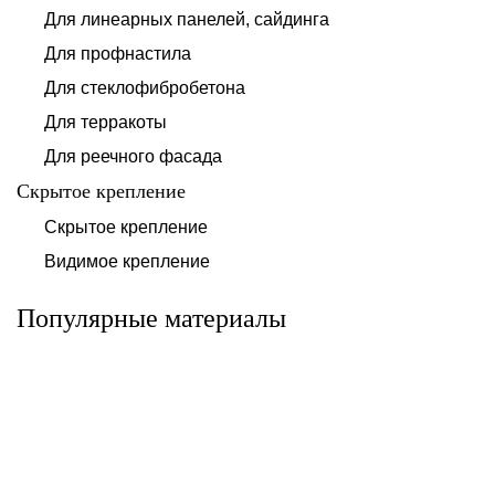
Для линеарных панелей, сайдинга
Для профнастила
Для стеклофибробетона
Для терракоты
Для реечного фасада
Скрытое крепление
Система для
Скрытое крепление
Система для
облицовки
облицовки
клинкерными
Видимое крепление
фиброцементными
плитками «под
панелями АЛЬТ-
кирпич» АЛЬТ-
ФАСАД 10
ФАСАД 11
Популярные материалы
Альтернатива
Альтернатива
Системы для
Система крепления
облицовки
HPL-панели АЛЬТ-
металлическими
ФАСАД 09
элементами АЛЬТ-
ФАСАД 04
Альтернатива