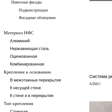
Навесные фасады
Подконструкции
Фасадные облицовки
Материал НФС
Алюминий
Нержавеющая сталь
Оцинкованная
Комбинированная
Крепление к основанию
Система р
В межэтажные перекрытия
АЛБЕС
К несущей стене
К стене и в перекрытие
Тип крепления
Стоечная