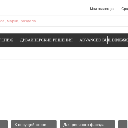
Мои коллекции
Сра
а, марки, раздела...
РЕПЁЖ
ДИЗАЙНЕРСКИЕ РЕШЕНИЯ
ADVANCED BUILDING SK
НОВОС
К несущей стене
Для реечного фасада