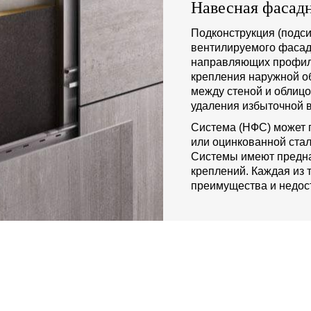
Навесная фасадн
Подконструкция (подси
вентилируемого фасад
направляющих профиле
крепления наружной о
между стеной и облиц
удаления избыточной в
Система (НФС) может 
или оцинкованной стал
Системы имеют предна
креплений. Каждая из 
преимущества и недост