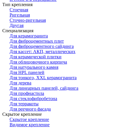
Тип крепления
Стоечная
Ригельная
Сточно-ригельная
Другая
Специализация
Для керамогранита
Для фиброцементных плит
Для фиброцементного сайдинга
Для кассет: АКП, металлических
Для керамической плитки
Для облицовочного кирпича
Для натурального камня
Для HPL панелей
Для тонкого, XXL керамогранита
Для дерева
Для линеарных панелей, сайдинга
Для профнастила
Для стеклофибробетона
Для терракоты
Для реечного фасада
Скрытое крепление
Скрытое крепление
Видимое крепление