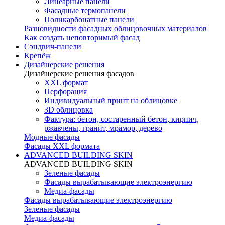
Линеарные панели
Фасадные термопанели
Поликарбонатные панели
Разновидности фасадных облицовочных материалов
Как создать неповторимый фасад
Сэндвич-панели
Крепёж
Дизайнерские решения
Дизайнерские решения фасадов
XXL формат
Перфорация
Индивидуальный принт на облицовке
3D облицовка
Фактура: бетон, состаренный бетон, кирпич,
ржавчены, гранит, мрамор, дерево
Модные фасады
Фасады XXL формата
ADVANCED BUILDING SKIN
ADVANCED BUILDING SKIN
Зеленые фасады
Фасады вырабатывающие электроэнергию
Медиа-фасады
Фасады вырабатывающие электроэнергию
Зеленые фасады
Медиа-фасады