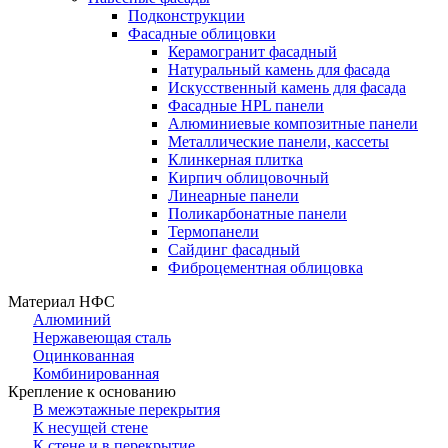
Подконструкции
Фасадные облицовки
Керамогранит фасадный
Натуральный камень для фасада
Искусственный камень для фасада
Фасадные HPL панели
Алюминиевые композитные панели
Металлические панели, кассеты
Клинкерная плитка
Кирпич облицовочный
Линеарные панели
Поликарбонатные панели
Термопанели
Сайдинг фасадный
Фиброцементная облицовка
Материал НФС
Алюминий
Нержавеющая сталь
Оцинкованная
Комбинированная
Крепление к основанию
В межэтажные перекрытия
К несущей стене
К стене и в перекрытие