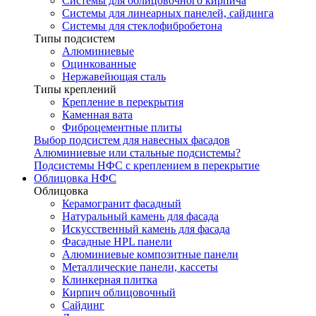
Системы для облицовочного кирпича
Системы для линеарных панелей, сайдинга
Системы для стеклофибробетона
Типы подсистем
Алюминиевые
Оцинкованные
Нержавейющая сталь
Типы креплений
Крепление в перекрытия
Каменная вата
Фиброцементные плиты
Выбор подсистем для навесных фасадов
Алюминиевые или стальные подсистемы?
Подсистемы НФС с креплением в перекрытие
Облицовка НФС
Облицовка
Керамогранит фасадный
Натуральный камень для фасада
Искусственный камень для фасада
Фасадные HPL панели
Алюминиевые композитные панели
Металлические панели, кассеты
Клинкерная плитка
Кирпич облицовочный
Сайдинг