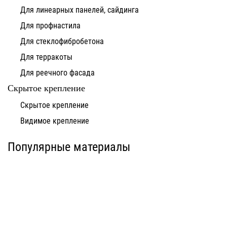
Для линеарных панелей, сайдинга
Для профнастила
Для стеклофибробетона
Для терракоты
Для реечного фасада
Скрытое крепление
Система для
Скрытое крепление
Система для
облицовки
облицовки
клинкерными
Видимое крепление
фиброцементными
плитками «под
панелями АЛЬТ-ФАСАД
кирпич» АЛЬТ-ФАСАД
10
11
Популярные материалы
Альтернатива
Альтернатива
Системы для
Система крепления
облицовки
HPL-панели АЛЬТ-
металлическими
ФАСАД 09
элементами АЛЬТ-
ФАСАД 04
Альтернатива